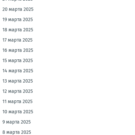
20 марта 2025
19 марта 2025
18 марта 2025
17 марта 2025
16 марта 2025
15 марта 2025
14 марта 2025
13 марта 2025
12 марта 2025
11 марта 2025
10 марта 2025
9 марта 2025
8 марта 2025