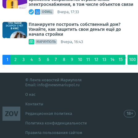
электроснабжения, в том числе объектов связи
Вчера, 17:33
ОФИЦ.
Планируете построить собственный дом?
Узнайте, как защитить свои деньги ещё до
начала стройки
Вчера, 16:43
МАРИУПОЛЬ
...
1
2
3
4
5
6
7
8
9
10
11
12
13
14
15
100
© Лента новостей Мариуполя
Email:
info@newsmariupol.ru
О нас
Контакты
ZOV
18+
Редакционная политика
Политика конфиденциальности
Правила пользования сайтом