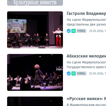
Гастроли Владимир
На сцене Мариупольског
представлены две разно
25.05.2026, 
ОФИЦ.
Абхазские мелодии
На сцене Мариупольског
Государственного оркес
25.05.2026, 
ОФИЦ.
«Русские маяки»:
В Мариупольском русско