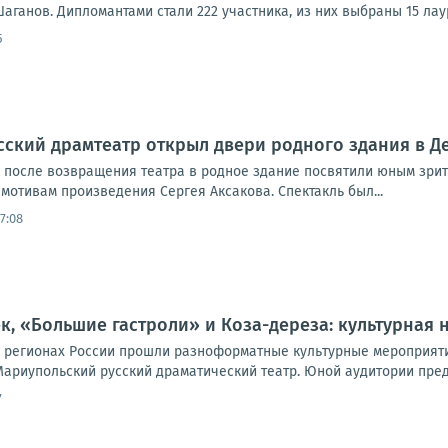
аганов. Дипломантами стали 222 участника, из них выбраны 15 лау
5
ский драмтеатр открыл двери родного здания в Д
 после возвращения театра в родное здание посвятили юным зрит
мотивам произведения Сергея Аксакова. Спектакль был...
17:08
к, «Большие гастроли» и Коза-дереза: культурная 
регионах России прошли разноформатные культурные мероприятия: 
Мариупольский русский драматический театр. Юной аудитории пред
7