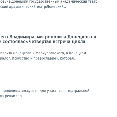
ровуна;Донецкий государственный академический театр
кий драматический театр;Донецкий...
его Владимира, митрополита Донецкого и
состоялась четвертая встреча цикла:
олита Донецкого и Мариупольского, в Донецком
лог: Искусство и православие», которая...
 проведена экскурсия для участников театральной
а режиссер...