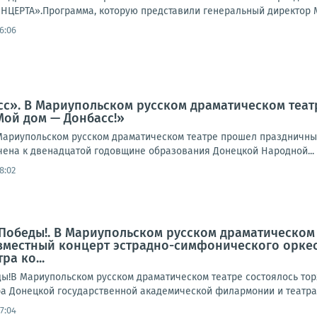
ЕРТА».Программа, которую представили генеральный директор Мо
16:06
с». В Мариупольском русском драматическом теат
Мой дом — Донбасс!»
ариупольском русском драматическом театре прошел праздничный 
ена к двенадцатой годовщине образования Донецкой Народной...
18:02
 Победы!. В Мариупольском русском драматическом
вместный концерт эстрадно-симфонического орке
а ко...
ды!В Мариупольском русском драматическом театре состоялось то
а Донецкой государственной академической филармонии и театра
17:04