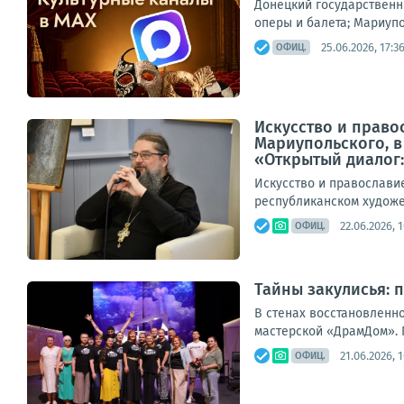
Донецкий государственн
оперы и балета; Мариупо
25.06.2026, 17:3
ОФИЦ.
Искусство и прав
Мариупольского, в
«Открытый диалог:.
Искусство и православи
республиканском художес
22.06.2026, 1
ОФИЦ.
Тайны закулисья: 
В стенах восстановленн
мастерской «ДрамДом». П
21.06.2026, 
ОФИЦ.