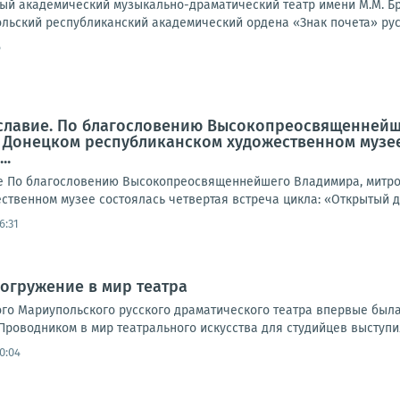
ый академический музыкально-драматический театр имени М.М. Б
льский республиканский академический ордена «Знак почета» русс
6
ославие. По благословению Высокопреосвященнейш
 Донецком республиканском художественном музее 
..
е По благословению Высокопреосвященнейшего Владимира, митроп
твенном музее состоялась четвертая встреча цикла: «Открытый диа
6:31
погружение в мир театра
ого Мариупольского русского драматического театра впервые была
роводником в мир театрального искусства для студийцев выступил
10:04