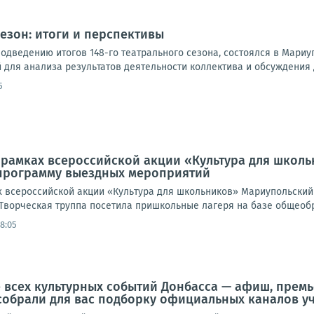
сезон: итоги и перспективы
одведению итогов 148-го театрального сезона, состоялся в Мариу
для анализа результатов деятельности коллектива и обсуждения д
5
В рамках всероссийской акции «Культура для шко
 программу выездных мероприятий
х всероссийской акции «Культура для школьников» Мариупольский
Творческая труппа посетила пришкольные лагеря на базе общеобр
18:05
е всех культурных событий Донбасса — афиш, премь
собрали для вас подборку официальных каналов у