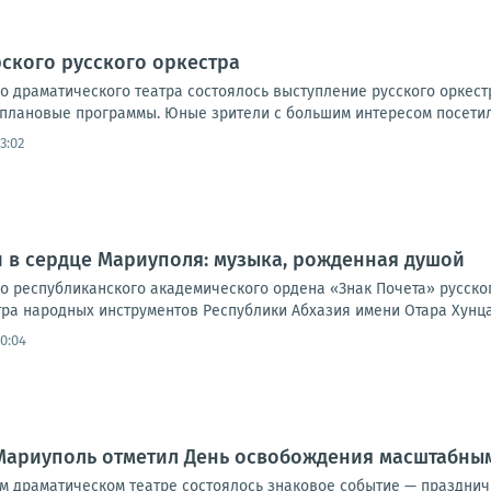
ского русского оркестра
о драматического театра состоялось выступление русского орке
плановые программы. Юные зрители с большим интересом посетили
13:02
 в сердце Мариуполя: музыка, рожденная душой
о республиканского академического ордена «Знак Почета» русског
тра народных инструментов Республики Абхазия имени Отара Хунца
10:04
 Мариуполь отметил День освобождения масштабны
м драматическом театре состоялось знаковое событие — празднич