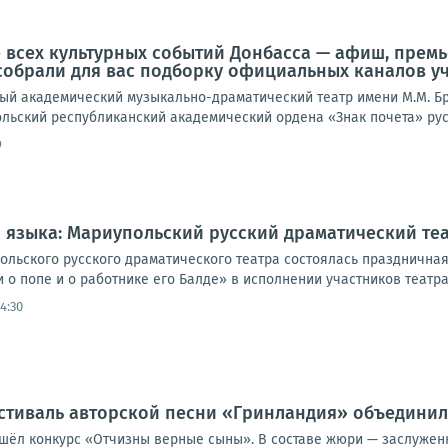
е всех культурных событий Донбасса — афиш, премь
собрали для вас подборку официальных каналов у
ый академический музыкально-драматический театр имени М.М. Б
льский республиканский академический ордена «Знак почета» русс
9
 языка: Мариупольский русский драматический теа
ольского русского драматического театра состоялась праздничная
 о попе и о работнике его Балде» в исполнении участников театра
14:30
тиваль авторской песни «Гринландия» объединил 3
шёл конкурс «Отчизны верные сыны». В составе жюри — заслужен