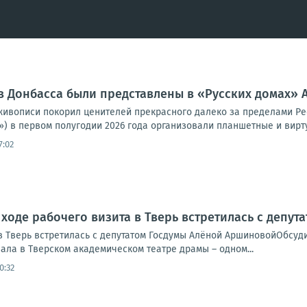
 Донбасса были представлены в «Русских домах»
живописи покорил ценителей прекрасного далеко за пределами Рес
) в первом полугодии 2026 года организовали планшетные и вирту
7:02
 ходе рабочего визита в Тверь встретилась с депу
 в Тверь встретилась с депутатом Госдумы Алёной АршиновойОбсу
ала в Тверском академическом театре драмы – одном...
0:32