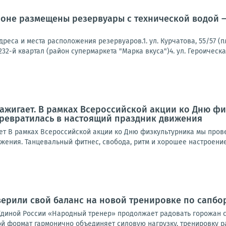
оне размещены резервуары с технической водой —
реса и места расположения резервуаров.1. ул. Курчатова, 55/57 (п
32-й квартал (район супермаркета "Марка вкуса")4. ул. Героическая,
зажигает. В рамках Всероссийской акции ко Дню ф
превратилась в настоящий праздник движения
ает В рамках Всероссийской акции ко Дню физкультурника мы пров
ения. Танцевальный фитнес, свобода, ритм и хорошее настроение —
ерили свой баланс на новой тренировке по сапбо
диной России «Народный тренер» продолжает радовать горожан с
кой формат гармонично объединяет силовую нагрузку, тренировку ра