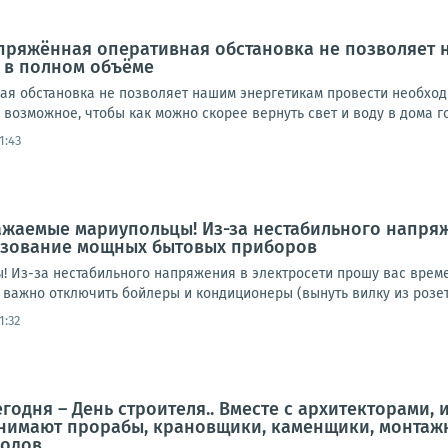
апряжённая оперативная обстановка не позволяет
 в полном объёме
я обстановка не позволяет нашим энергетикам провести необход
возможное, чтобы как можно скорее вернуть свет и воду в дома г
1:43
ажаемые мариупольцы! Из-за нестабильного напря
ьзование мощных бытовых приборов
 Из-за нестабильного напряжения в электросети прошу вас врем
важно отключить бойлеры и кондиционеры (вынуть вилку из розетки
1:32
егодня – День строителя.. Вместе с архитекторам
имают прорабы, крановщики, каменщики, монтажн
дов...