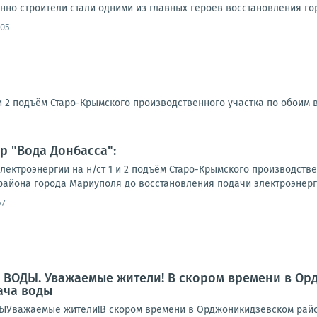
нно строители стали одними из главных героев восстановления гор
:05
и 2 подъём Старо-Крымского производственного участка по обоим 
 "Вода Донбасса":
электроэнергии на н/ст 1 и 2 подъём Старо-Крымского производств
района города Мариуполя до восстановления подачи электроэнерги
57
ВОДЫ. Уважаемые жители! В скором времени в Ор
ача воды
важаемые жители!В скором времени в Орджоникидзевском район