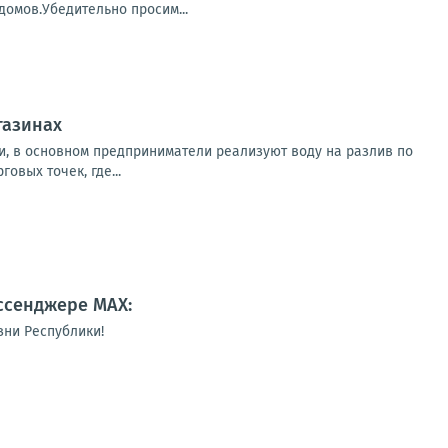
домов.Убедительно просим...
газинах
и, в основном предприниматели реализуют воду на разлив по
овых точек, где...
ссенджере MAX:
зни Республики!