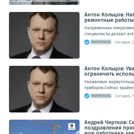
Антон Кольцов: Н
ремонтные работы
Напряжённая оперативна
специалисты делают всё 
Сегодня, 1
МАРИУПОЛЬ
Антон Кольцов: Ув
ограничить испол
Уважаемые мариупольцы!
приборов.Сейчас крайне 
Сегодня, 1
МАРИУПОЛЬ
Андрей Чертков: С
поздравления прин
еще работники заво