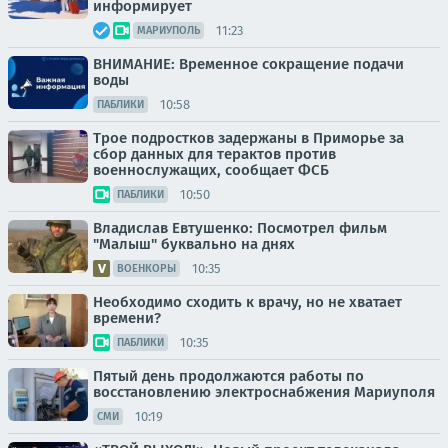
информирует
11:23
МАРИУПОЛЬ
ВНИМАНИЕ: Временное сокращение подачи
воды
10:58
ПАБЛИКИ
Трое подростков задержаны в Приморье за
сбор данных для терактов против
военнослужащих, сообщает ФСБ
10:50
ПАБЛИКИ
Владислав Евтушенко: Посмотрел фильм
"Малыш" буквально на днях
10:35
ВОЕНКОРЫ
Необходимо сходить к врачу, но не хватает
времени?
10:35
ПАБЛИКИ
Пятый день продолжаются работы по
восстановлению электроснабжения Мариуполя
10:19
СМИ