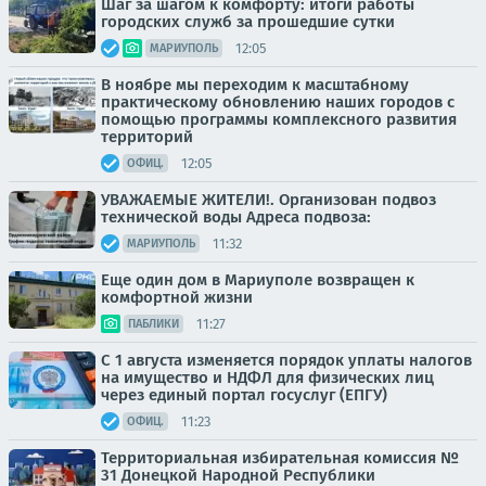
Шаг за шагом к комфорту: итоги работы
городских служб за прошедшие сутки
12:05
МАРИУПОЛЬ
В ноябре мы переходим к масштабному
практическому обновлению наших городов с
помощью программы комплексного развития
территорий
12:05
ОФИЦ.
УВАЖАЕМЫЕ ЖИТЕЛИ!. Организован подвоз
технической воды Адреса подвоза:
11:32
МАРИУПОЛЬ
Еще один дом в Мариуполе возвращен к
комфортной жизни
11:27
ПАБЛИКИ
С 1 августа изменяется порядок уплаты налогов
на имущество и НДФЛ для физических лиц
через единый портал госуслуг (ЕПГУ)
11:23
ОФИЦ.
Территориальная избирательная комиссия №
31 Донецкой Народной Республики