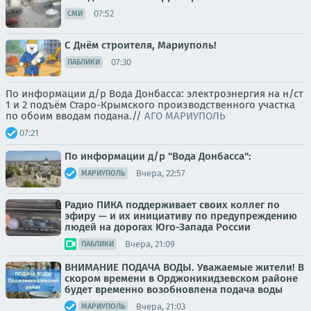
07:52
СМИ
С Днём строителя, Мариуполь!
07:30
ПАБЛИКИ
По информации д/р Вода Донбасса: электроэнергия на н/ст
1 и 2 подъём Старо-Крымского производственного участка
по обоим вводам подана.//
АГО МАРИУПОЛЬ
07:21
По информации д/р "Вода Донбасса":
Вчера, 22:57
МАРИУПОЛЬ
Радио ПИКА поддерживает своих коллег по
эфиру — и их инициативу по предупреждению
людей на дорогах Юго-Запада России
Вчера, 21:09
ПАБЛИКИ
ВНИМАНИЕ ПОДАЧА ВОДЫ. Уважаемые жители! В
скором времени в Орджоникидзевском районе
будет временно возобновлена подача воды
Вчера, 21:03
МАРИУПОЛЬ