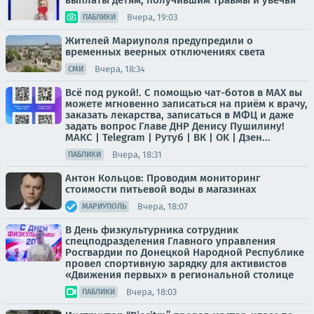
выплаты детям, получившим травмы и увечья
Вчера, 19:03
ПАБЛИКИ
Жителей Мариуполя предупредили о
временных веерных отключениях света
Вчера, 18:34
СМИ
Всё под рукой!. С помощью чат-ботов в МАХ вы
можете мгновенно записаться на приём к врачу,
заказать лекарства, записаться в МФЦ и даже
задать вопрос Главе ДНР Денису Пушилину!
МАКС | Telegram | Рутуб | ВК | OK | Дзен...
Вчера, 18:31
ПАБЛИКИ
Антон Кольцов: Проводим мониторинг
стоимости питьевой воды в магазинах
Вчера, 18:07
МАРИУПОЛЬ
В День физкультурника сотрудник
спецподразделения Главного управления
Росгвардии по Донецкой Народной Республике
провел спортивную зарядку для активистов
«Движения первых» в региональной столице
Вчера, 18:03
ПАБЛИКИ