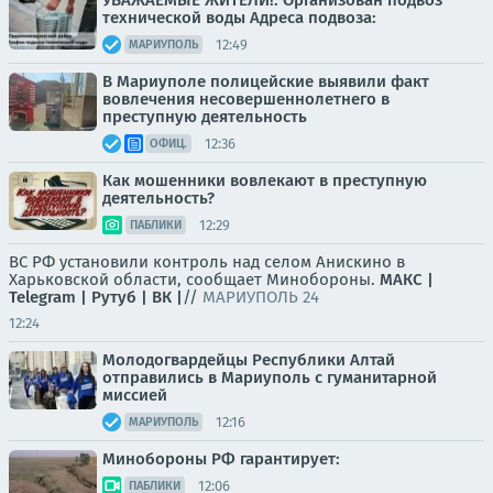
УВАЖАЕМЫЕ ЖИТЕЛИ!. Организован подвоз
технической воды Адреса подвоза:
12:49
МАРИУПОЛЬ
В Мариуполе полицейские выявили факт
вовлечения несовершеннолетнего в
преступную деятельность
12:36
ОФИЦ.
Как мошенники вовлекают в преступную
деятельность?
12:29
ПАБЛИКИ
ВС РФ установили контроль над селом Анискино в
Харьковской области, сообщает Минобороны.
МАКС |
Telegram |
Рутуб |
ВК |
//
МАРИУПОЛЬ 24
12:24
Молодогвардейцы Республики Алтай
отправились в Мариуполь с гуманитарной
миссией
12:16
МАРИУПОЛЬ
Минобороны РФ гарантирует:
12:06
ПАБЛИКИ