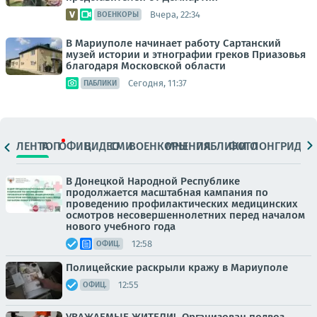
Вчера, 22:34
ВОЕНКОРЫ
В Мариуполе начинает работу Сартанский
музей истории и этнографии греков Приазовья
благодаря Московской области
Сегодня, 11:37
ПАБЛИКИ
ЛЕНТА
ТОП
ОФИЦ.
ВИДЕО
СМИ
ВОЕНКОРЫ
МНЕНИЯ
ПАБЛИКИ
ФОТО
ЛОНГРИДЫ
В Донецкой Народной Республике
продолжается масштабная кампания по
проведению профилактических медицинских
осмотров несовершеннолетних перед началом
нового учебного года
12:58
ОФИЦ.
Полицейские раскрыли кражу в Мариуполе
12:55
ОФИЦ.