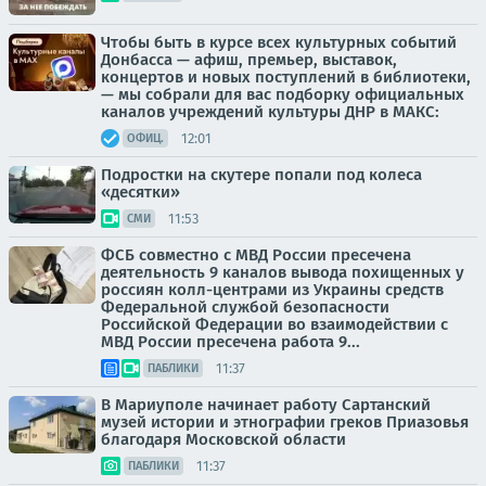
Чтобы быть в курсе всех культурных событий
Донбасса — афиш, премьер, выставок,
концертов и новых поступлений в библиотеки,
— мы собрали для вас подборку официальных
каналов учреждений культуры ДНР в МАКС:
12:01
ОФИЦ.
Подростки на скутере попали под колеса
«десятки»
11:53
СМИ
ФСБ совместно с МВД России пресечена
деятельность 9 каналов вывода похищенных у
россиян колл-центрами из Украины средств
Федеральной службой безопасности
Российской Федерации во взаимодействии с
МВД России пресечена работа 9...
11:37
ПАБЛИКИ
В Мариуполе начинает работу Сартанский
музей истории и этнографии греков Приазовья
благодаря Московской области
11:37
ПАБЛИКИ