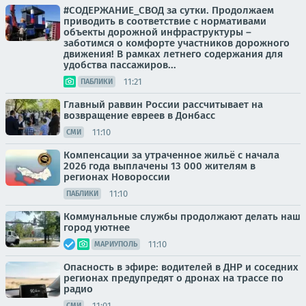
#СОДЕРЖАНИЕ_СВОД за сутки. Продолжаем
приводить в соответствие с нормативами
объекты дорожной инфраструктуры –
заботимся о комфорте участников дорожного
движения! В рамках летнего содержания для
удобства пассажиров...
11:21
ПАБЛИКИ
Главный раввин России рассчитывает на
возвращение евреев в Донбасс
11:10
СМИ
Компенсации за утраченное жильё с начала
2026 года выплачены 13 000 жителям в
регионах Новороссии
11:10
ПАБЛИКИ
Коммунальные службы продолжают делать наш
город уютнее
11:10
МАРИУПОЛЬ
Опасность в эфире: водителей в ДНР и соседних
регионах предупредят о дронах на трассе по
радио
11:01
СМИ