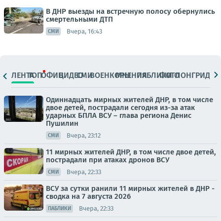
В ДНР выезды на встречную полосу обернулись
смертельными ДТП
Вчера, 16:43
СМИ
ЛЕНТА
ТОП
ОФИЦ.
ВИДЕО
СМИ
ВОЕНКОРЫ
МНЕНИЯ
ПАБЛИКИ
ФОТО
ЛОНГРИДЫ
Одиннадцать мирных жителей ДНР, в том числе
двое детей, пострадали сегодня из-за атак
ударных БПЛА ВСУ – глава региона Денис
Пушилин
Вчера, 23:12
СМИ
11 мирных жителей ДНР, в том числе двое детей,
пострадали при атаках дронов ВСУ
Вчера, 22:33
СМИ
ВСУ за сутки ранили 11 мирных жителей в ДНР -
сводка на 7 августа 2026
Вчера, 22:33
ПАБЛИКИ