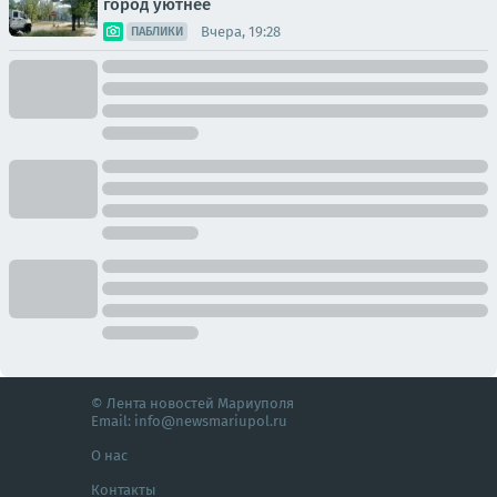
город уютнее
Вчера, 19:28
ПАБЛИКИ
© Лента новостей Мариуполя
Email:
info@newsmariupol.ru
О нас
Контакты