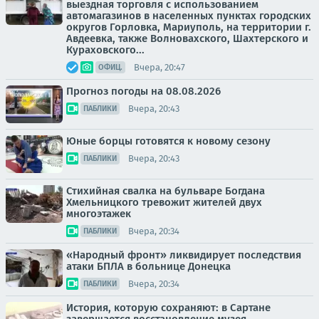
выездная торговля с использованием
автомагазинов в населенных пунктах городских
округов Горловка, Мариуполь, на территории г.
Авдеевка, также Волновахского, Шахтерского и
Кураховского...
Вчера, 20:47
ОФИЦ.
Прогноз погоды на 08.08.2026
Вчера, 20:43
ПАБЛИКИ
Юные борцы готовятся к новому сезону
Вчера, 20:43
ПАБЛИКИ
Стихийная свалка на бульваре Богдана
Хмельницкого тревожит жителей двух
многоэтажек
Вчера, 20:34
ПАБЛИКИ
«Народный фронт» ликвидирует последствия
атаки БПЛА в больнице Донецка
Вчера, 20:34
ПАБЛИКИ
История, которую сохраняют: в Сартане