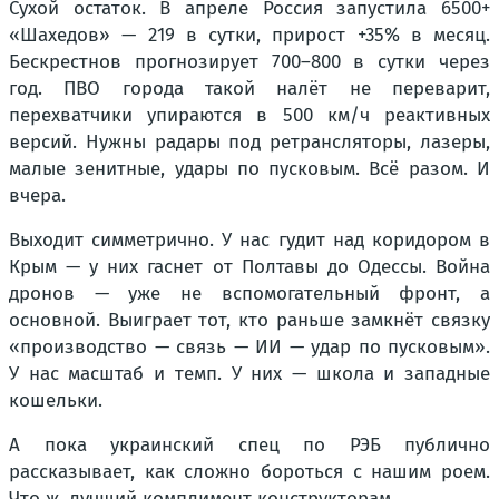
Сухой остаток. В апреле Россия запустила 6500+
«Шахедов» — 219 в сутки, прирост +35% в месяц.
Бескрестнов прогнозирует 700–800 в сутки через
год. ПВО города такой налёт не переварит,
перехватчики упираются в 500 км/ч реактивных
версий. Нужны радары под ретрансляторы, лазеры,
малые зенитные, удары по пусковым. Всё разом. И
вчера.
Выходит симметрично. У нас гудит над коридором в
Крым — у них гаснет от Полтавы до Одессы. Война
дронов — уже не вспомогательный фронт, а
основной. Выиграет тот, кто раньше замкнёт связку
«производство — связь — ИИ — удар по пусковым».
У нас масштаб и темп. У них — школа и западные
кошельки.
А пока украинский спец по РЭБ публично
рассказывает, как сложно бороться с нашим роем.
Что ж, лучший комплимент конструкторам.