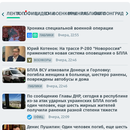
ЛЕНТА
ТОП
ОФИЦ.
ВИДЕО
СМИ
ВОЕНКОРЫ
МНЕНИЯ
ПАБЛИКИ
ФОТО
ЛОНГРИДЫ
Хроника специальной военной операции
Вчера, 22:55
ПАБЛИКИ
Юрий Котенок: На трассе Р-280 "Новороссия"
применяется новая система оповещения о БПЛА
Вчера, 22:46
ВОЕНКОРЫ
БПЛА ВСУ атаковали Донецк и Горловку:
погибла женщина в больнице, шестеро ранены,
повреждены автобусы и дома
Вчера, 22:46
ПАБЛИКИ
По сообщению Главы ДНР, сегодня в республике
из-за атак ударных украинских БПЛА погиб
один человек, еще шесть мирных жителей
получили ранения разной степени тяжести
Вчера, 22:09
ОФИЦ.
Денис Пушилин: Один человек погиб, еще шесть