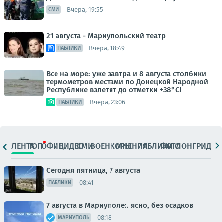
Вчера, 19:55
СМИ
21 августа - Мариупольский театр
Вчера, 18:49
ПАБЛИКИ
Все на море: уже завтра и 8 августа столбики
термометров местами по Донецкой Народной
Республике взлетят до отметки +38°C!
Вчера, 23:06
ПАБЛИКИ
ЛЕНТА
ТОП
ОФИЦ.
ВИДЕО
СМИ
ВОЕНКОРЫ
МНЕНИЯ
ПАБЛИКИ
ФОТО
ЛОНГРИДЫ
Сегодня пятница, 7 августа
08:41
ПАБЛИКИ
7 августа в Мариуполе:. ясно, без осадков
08:18
МАРИУПОЛЬ