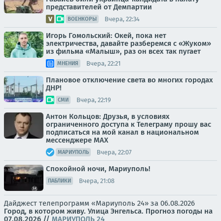
представителей от Демпартии
Вчера, 22:34
ВОЕНКОРЫ
Игорь Гомольский: Окей, пока нет
электричества, давайте разберемся с «Жуком»
из фильма «Малыш», раз он всех так пугает
Вчера, 22:21
МНЕНИЯ
Плановое отключение света во многих городах
ДНР!
Вчера, 22:19
СМИ
Антон Кольцов: Друзья, в условиях
ограниченного доступа к Телеграму прошу вас
подписаться на мой канал в национальном
мессенджере МАХ
Вчера, 22:07
МАРИУПОЛЬ
Спокойной ночи, Мариуполь!
Вчера, 21:08
ПАБЛИКИ
Дайджест телепрограмм «Мариуполь 24» за 06.08.2026
Город, в котором живу. Улица Энгельса.
Прогноз погоды на
07.08.2026
//
МАРИУПОЛЬ 24