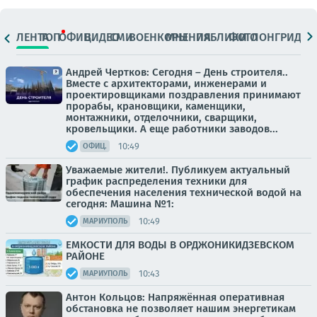
ЛЕНТА
ТОП
ОФИЦ.
ВИДЕО
СМИ
ВОЕНКОРЫ
МНЕНИЯ
ПАБЛИКИ
ФОТО
ЛОНГРИДЫ
Андрей Чертков: Сегодня – День строителя..
Вместе с архитекторами, инженерами и
проектировщиками поздравления принимают
прорабы, крановщики, каменщики,
монтажники, отделочники, сварщики,
кровельщики. А еще работники заводов...
10:49
ОФИЦ.
Уважаемые жители!. Публикуем актуальный
график распределения техники для
обеспечения населения технической водой на
сегодня: Машина №1:
10:49
МАРИУПОЛЬ
ЕМКОСТИ ДЛЯ ВОДЫ В ОРДЖОНИКИДЗЕВСКОМ
РАЙОНЕ
10:43
МАРИУПОЛЬ
Антон Кольцов: Напряжённая оперативная
обстановка не позволяет нашим энергетикам