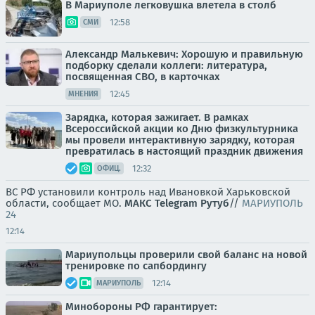
В Мариуполе легковушка влетела в столб
12:58
СМИ
Александр Малькевич: Хорошую и правильную
подборку сделали коллеги: литература,
посвященная СВО, в карточках
12:45
МНЕНИЯ
Зарядка, которая зажигает. В рамках
Всероссийской акции ко Дню физкультурника
мы провели интерактивную зарядку, которая
превратилась в настоящий праздник движения
12:32
ОФИЦ.
ВС РФ установили контроль над Ивановкой Харьковской
области, сообщает МО.
МАКС
Telegram
Рутуб
//
МАРИУПОЛЬ
24
12:14
Мариупольцы проверили свой баланс на новой
тренировке по сапбордингу
12:14
МАРИУПОЛЬ
Минобороны РФ гарантирует: