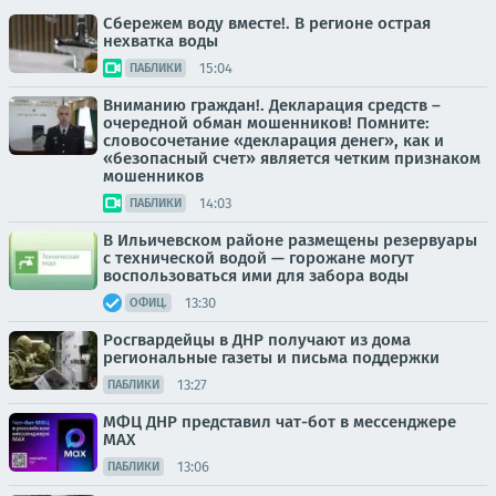
Сбережем воду вместе!. В регионе острая
нехватка воды
15:04
ПАБЛИКИ
Вниманию граждан!. Декларация средств –
очередной обман мошенников! Помните:
словосочетание «декларация денег», как и
«безопасный счет» является четким признаком
мошенников
14:03
ПАБЛИКИ
В Ильичевском районе размещены резервуары
с технической водой — горожане могут
воспользоваться ими для забора воды
13:30
ОФИЦ.
Росгвардейцы в ДНР получают из дома
региональные газеты и письма поддержки
13:27
ПАБЛИКИ
МФЦ ДНР представил чат-бот в мессенджере
MAX
13:06
ПАБЛИКИ