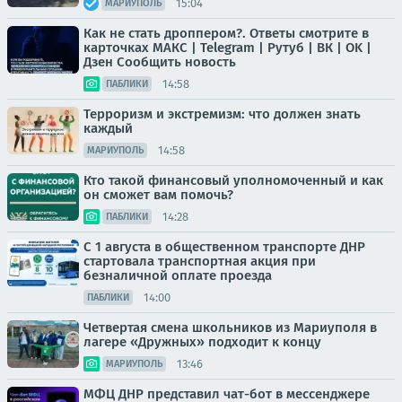
15:04
МАРИУПОЛЬ
Как не стать дроппером?. Ответы смотрите в
карточках МАКС | Telegram | Рутуб | ВК | OK |
Дзен Сообщить новость
14:58
ПАБЛИКИ
Терроризм и экстремизм: что должен знать
каждый
14:58
МАРИУПОЛЬ
Кто такой финансовый уполномоченный и как
он сможет вам помочь?
14:28
ПАБЛИКИ
С 1 августа в общественном транспорте ДНР
стартовала транспортная акция при
безналичной оплате проезда
14:00
ПАБЛИКИ
Четвертая смена школьников из Мариуполя в
лагере «Дружных» подходит к концу
13:46
МАРИУПОЛЬ
МФЦ ДНР представил чат-бот в мессенджере