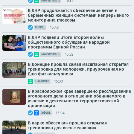
16:11
МАРИУПОЛЬ
В ДНР продолжается обеспечение детей и
беременных женщин системами непрерывного
мониторинга глюкозы
15:43
ОФИЦ.
В ДНР подвели итоги второй волны
общественного обсуждения народной
программы Единой России
15:32
МАРИУПОЛЬ
В Донецке прошла самая масштабная открытая
тренировка для молодежи, приуроченная ко
Дню физкультурника
15:30
ПАБЛИКИ
В Красноярском крае завершено расследование
уголовного дела в отношении обвиняемого в
участии в деятельности террористической
организации
15:04
ОФИЦ.
В парке «Веселка» прошла открытая
тренировка для всех желающих