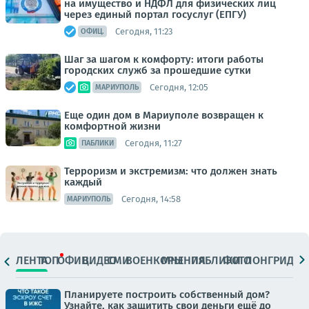
на имущество и НДФЛ для физических лиц
через единый портал госуслуг (ЕПГУ)
Сегодня, 11:23
ОФИЦ.
Шаг за шагом к комфорту: итоги работы
городских служб за прошедшие сутки
Сегодня, 12:05
МАРИУПОЛЬ
Еще один дом в Мариуполе возвращен к
комфортной жизни
Сегодня, 11:27
ПАБЛИКИ
Терроризм и экстремизм: что должен знать
каждый
Сегодня, 14:58
МАРИУПОЛЬ
ЛЕНТА
ТОП
ОФИЦ.
ВИДЕО
СМИ
ВОЕНКОРЫ
МНЕНИЯ
ПАБЛИКИ
ФОТО
ЛОНГРИДЫ
Планируете построить собственный дом?
Узнайте, как защитить свои деньги ещё до