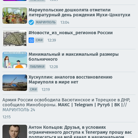
Мариупольские дошколята отметили
литературный день рождения Мухи-Цокотухи
13:04
МАРИУПОЛЬ
#Новости_из_новых_регионов России
12:39
СМИ
Минимальный и максимальный размеры
больничного
12:28
ПАБЛИКИ
Хуснуллин: аналогов восстановлению
Мариуполя в мире нет
12:19
СМИ
Армия России освободила Васютинское и Торецкое в ДНР,
сообщило Минобороны.
МАКС |
Telegram |
Рутуб |
ВК |
//
МАРИУПОЛЬ 24
12:15
Антон Кольцов: Друзья, в условиях
ограниченного доступа к Телеграму прошу вас
подписаться на мой канал в национальном