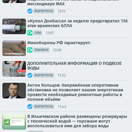
мессенджере МАХ
12:12
МАРИУПОЛЬ
«Купол Донбасса» за неделю предотвратил 136
атак вражеских БПЛА
12:07
СМИ
Минобороны РФ гарантирует:
12:06
ПАБЛИКИ
ДОПОЛНИТЕЛЬНАЯ ИНФОРМАЦИЯ О ПОДВОЗЕ
ВОДЫ
11:52
МАРИУПОЛЬ
Антон Кольцов: Напряжённая оперативная
обстановка не позволяет нашим энергетикам
провести необходимые ремонтные работы в
полном объёме
11:43
МАРИУПОЛЬ
В Ильичевском районе размещены резервуары
с технической водой — горожане могут
воспользоваться ими для забора воды