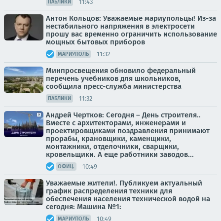
11:43
ПАБЛИКИ
Антон Кольцов: Уважаемые мариупольцы! Из-за
нестабильного напряжения в электросети
прошу вас временно ограничить использование
мощных бытовых приборов
11:32
МАРИУПОЛЬ
Минпросвещения обновило федеральный
перечень учебников для школьников,
сообщила пресс-служба министерства
11:32
ПАБЛИКИ
Андрей Чертков: Сегодня – День строителя..
Вместе с архитекторами, инженерами и
проектировщиками поздравления принимают
прорабы, крановщики, каменщики,
монтажники, отделочники, сварщики,
кровельщики. А еще работники заводов...
10:49
ОФИЦ.
Уважаемые жители!. Публикуем актуальный
график распределения техники для
обеспечения населения технической водой на
сегодня: Машина №1:
10:49
МАРИУПОЛЬ