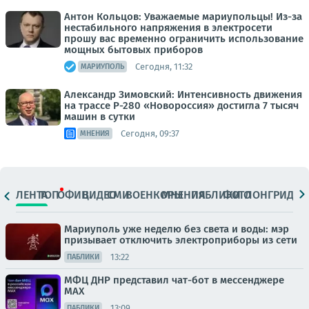
Антон Кольцов: Уважаемые мариупольцы! Из-за
нестабильного напряжения в электросети
прошу вас временно ограничить использование
мощных бытовых приборов
Сегодня, 11:32
МАРИУПОЛЬ
Александр Зимовский: Интенсивность движения
на трассе Р-280 «Новороссия» достигла 7 тысяч
машин в сутки
Сегодня, 09:37
МНЕНИЯ
ЛЕНТА
ТОП
ОФИЦ.
ВИДЕО
СМИ
ВОЕНКОРЫ
МНЕНИЯ
ПАБЛИКИ
ФОТО
ЛОНГРИДЫ
Мариуполь уже неделю без света и воды: мэр
призывает отключить электроприборы из сети
13:22
ПАБЛИКИ
МФЦ ДНР представил чат-бот в мессенджере
MAX
13:09
ПАБЛИКИ