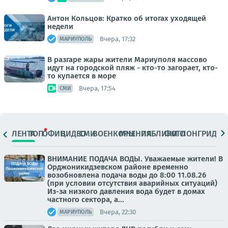
Антон Кольцов: Кратко об итогах уходящей
недели
Вчера, 17:32
МАРИУПОЛЬ
В разгаре жары жители Мариуполя массово
идут на городской пляж - кто-то загорает, кто-
то купается в море
Вчера, 17:54
СМИ
ЛЕНТА
ТОП
ОФИЦ.
ВИДЕО
СМИ
ВОЕНКОРЫ
МНЕНИЯ
ПАБЛИКИ
ФОТО
ЛОНГРИДЫ
ВНИМАНИЕ ПОДАЧА ВОДЫ. Уважаемые жители! В
Орджоникидзевском районе временно
возобновлена подача воды до 8:00 11.08.26
(при условии отсутствия аварийных ситуаций)
Из-за низкого давления вода будет в домах
частного сектора, а...
Вчера, 22:30
МАРИУПОЛЬ