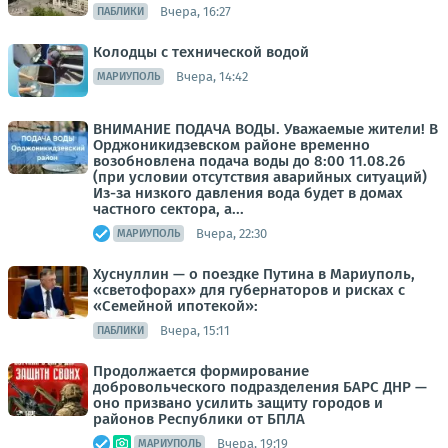
Вчера, 16:27
ПАБЛИКИ
Колодцы с технической водой
Вчера, 14:42
МАРИУПОЛЬ
ВНИМАНИЕ ПОДАЧА ВОДЫ. Уважаемые жители! В
Орджоникидзевском районе временно
возобновлена подача воды до 8:00 11.08.26
(при условии отсутствия аварийных ситуаций)
Из-за низкого давления вода будет в домах
частного сектора, а...
Вчера, 22:30
МАРИУПОЛЬ
Хуснуллин — о поездке Путина в Мариуполь,
«светофорах» для губернаторов и рисках с
«Семейной ипотекой»:
Вчера, 15:11
ПАБЛИКИ
Продолжается формирование
добровольческого подразделения БАРС ДНР —
оно призвано усилить защиту городов и
районов Республики от БПЛА
Вчера, 19:19
МАРИУПОЛЬ