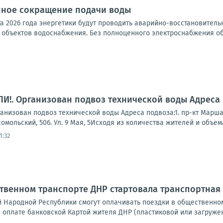
ное сокращение подачи воды
ста 2026 года энергетики будут проводить аварийно-восстановител
объектов водоснабжения. Без полноценного электроснабжения обо
!. Организован подвоз технической воды Адреса 
зован подвоз технической воды Адреса подвоза:1. пр-кт Маршала Ж
мсомольский, 506. Ул. 9 Мая, 5Исходя из количества жителей и объема
1:32
ественном транспорте ДНР стартовала транспортна
й Народной Республики смогут оплачивать поездки в общественно
и оплате банковской Картой жителя ДНР (пластиковой или загружен