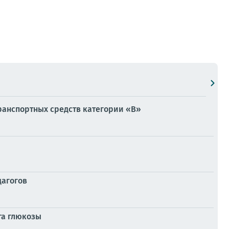
ранспортных средств категории «В»
дагогов
га глюкозы