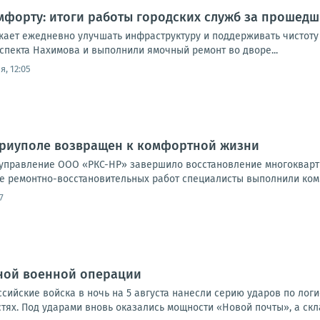
мфорту: итоги работы городских служб за прошедш
ает ежедневно улучшать инфраструктуру и поддерживать чистоту
спекта Нахимова и выполнили ямочный ремонт во дворе...
я, 12:05
ариуполе возвращен к комфортной жизни
управление ООО «РКС-НР» завершило восстановление многокварти
е ремонтно-восстановительных работ специалисты выполнили комп
7
ной военной операции
оссийские войска в ночь на 5 августа нанесли серию ударов по лог
ях. Под ударами вновь оказались мощности «Новой почты», а скла