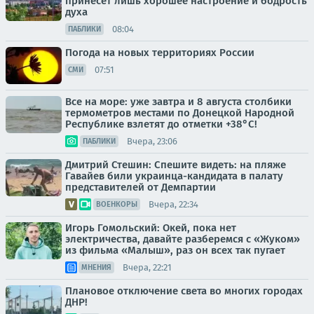
принесет лишь хорошее настроение и бодрость
духа
08:04
ПАБЛИКИ
Погода на новых территориях России
07:51
СМИ
Все на море: уже завтра и 8 августа столбики
термометров местами по Донецкой Народной
Республике взлетят до отметки +38°C!
Вчера, 23:06
ПАБЛИКИ
Дмитрий Стешин: Спешите видеть: на пляже
Гавайев били украинца-кандидата в палату
представителей от Демпартии
Вчера, 22:34
ВОЕНКОРЫ
Игорь Гомольский: Окей, пока нет
электричества, давайте разберемся с «Жуком»
из фильма «Малыш», раз он всех так пугает
Вчера, 22:21
МНЕНИЯ
Плановое отключение света во многих городах
ДНР!