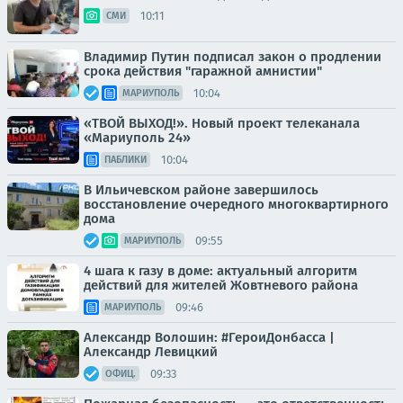
10:11
СМИ
Владимир Путин подписал закон о продлении
срока действия "гаражной амнистии"
10:04
МАРИУПОЛЬ
«ТВОЙ ВЫХОД!». Новый проект телеканала
«Мариуполь 24»
10:04
ПАБЛИКИ
В Ильичевском районе завершилось
восстановление очередного многоквартирного
дома
09:55
МАРИУПОЛЬ
4 шага к газу в доме: актуальный алгоритм
действий для жителей Жовтневого района
09:46
МАРИУПОЛЬ
Александр Волошин: #ГероиДонбасса |
Александр Левицкий
09:33
ОФИЦ.