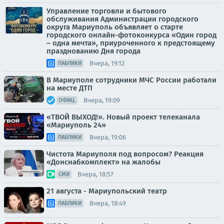
Управление торговли и бытового
обслуживания Администрации городского
округа Мариуполь объявляет о старте
городского онлайн-фотоконкурса «Один город
– одна мечта», приуроченного к предстоящему
празднованию Дня города
Вчера, 19:12
ПАБЛИКИ
В Мариуполе сотрудники МЧС России работали
на месте ДТП
Вчера, 19:09
ОФИЦ.
«ТВОЙ ВЫХОД!». Новый проект телеканала
«Мариуполь 24»
Вчера, 19:06
ПАБЛИКИ
Чистота Мариуполя под вопросом? Реакция
«Донснабкомплект» на жалобы
Вчера, 18:57
СМИ
21 августа - Мариупольский театр
Вчера, 18:49
ПАБЛИКИ