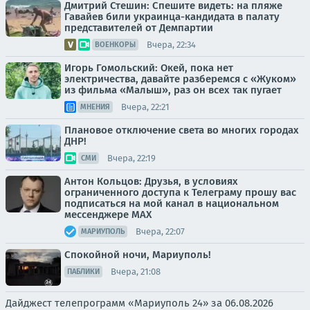
Дмитрий Стешин: Спешите видеть: на пляже
Гавайев били украинца-кандидата в палату
представителей от Демпартии
Вчера, 22:34
ВОЕНКОРЫ
Игорь Гомольский: Окей, пока нет
электричества, давайте разберемся с «Жуком»
из фильма «Малыш», раз он всех так пугает
Вчера, 22:21
МНЕНИЯ
Плановое отключение света во многих городах
ДНР!
Вчера, 22:19
СМИ
Антон Кольцов: Друзья, в условиях
ограниченного доступа к Телеграму прошу вас
подписаться на мой канал в национальном
мессенджере МАХ
Вчера, 22:07
МАРИУПОЛЬ
Спокойной ночи, Мариуполь!
Вчера, 21:08
ПАБЛИКИ
Дайджест телепрограмм «Мариуполь 24» за 06.08.2026