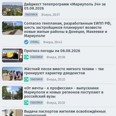
Дайджест телепрограмм «Мариуполь 24» за
05.08.2026
Вчера, 20:51
ПАБЛИКИ
Согласно генпланам, разработанным ЕИПП РФ,
шесть застройщиков планируют возвести
новые жилые районы в Донецке, Макеевке и
Мариуполе
Вчера, 20:43
ОФИЦ.
Прогноз погоды на 06.08.2026
Вчера, 20:36
ПАБЛИКИ
Жёсткий песок вместо мягкого татами – так
тренируют характер дзюдоистов
Вчера, 20:32
ПАБЛИКИ
«От мечты - к профессии» - выпускники
Мариуполя и новых регионов поступают в
российский вузы
Вчера, 20:32
ПАБЛИКИ
Выдача паспортов жителям освобождённых
территорий