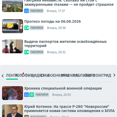
Гангрена ненависти. Сколько ни стой с
зажмуренными глазами — не пройдет страшное
Вчера, 17:37
ПАБЛИКИ
Прогноз погоды на 06.08.2026
Вчера, 20:36
ПАБЛИКИ
Выдача паспортов жителям освобождённых
территорий
Вчера, 20:32
ПАБЛИКИ
ЛЕНТА
ТОП
ОФИЦ.
ВИДЕО
СМИ
ВОЕНКОРЫ
МНЕНИЯ
ПАБЛИКИ
ФОТО
ЛОНГРИДЫ
Хроника специальной военной операции
Вчера, 22:55
ПАБЛИКИ
Юрий Котенок: На трассе Р-280 "Новороссия"
применяется новая система оповещения о БПЛА