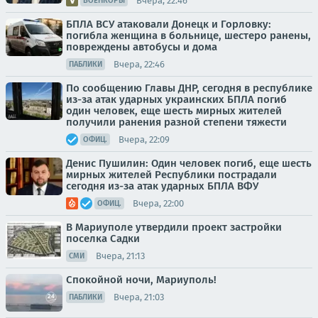
Вчера, 22:46
ВОЕНКОРЫ
БПЛА ВСУ атаковали Донецк и Горловку:
погибла женщина в больнице, шестеро ранены,
повреждены автобусы и дома
Вчера, 22:46
ПАБЛИКИ
По сообщению Главы ДНР, сегодня в республике
из-за атак ударных украинских БПЛА погиб
один человек, еще шесть мирных жителей
получили ранения разной степени тяжести
Вчера, 22:09
ОФИЦ.
Денис Пушилин: Один человек погиб, еще шесть
мирных жителей Республики пострадали
сегодня из-за атак ударных БПЛА ВФУ
Вчера, 22:00
ОФИЦ.
В Мариуполе утвердили проект застройки
поселка Садки
Вчера, 21:13
СМИ
Спокойной ночи, Мариуполь!
Вчера, 21:03
ПАБЛИКИ