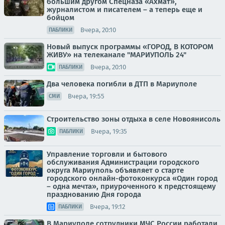
большим другом Спецназа «Ахмат»,
журналистом и писателем – а теперь еще и
бойцом
Вчера, 20:10
ПАБЛИКИ
Новый выпуск программы «ГОРОД, В КОТОРОМ
ЖИВУ» на телеканале "МАРИУПОЛЬ 24"
Вчера, 20:10
ПАБЛИКИ
Два человека погибли в ДТП в Мариуполе
Вчера, 19:55
СМИ
Строительство зоны отдыха в селе Новоянисоль
Вчера, 19:35
ПАБЛИКИ
Управление торговли и бытового
обслуживания Администрации городского
округа Мариуполь объявляет о старте
городского онлайн-фотоконкурса «Один город
– одна мечта», приуроченного к предстоящему
празднованию Дня города
Вчера, 19:12
ПАБЛИКИ
В Мариуполе сотрудники МЧС России работали