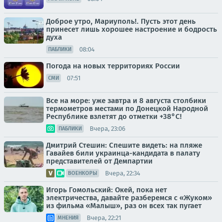
Доброе утро, Мариуполь!. Пусть этот день
принесет лишь хорошее настроение и бодрость
духа
08:04
ПАБЛИКИ
Погода на новых территориях России
07:51
СМИ
Все на море: уже завтра и 8 августа столбики
термометров местами по Донецкой Народной
Республике взлетят до отметки +38°C!
Вчера, 23:06
ПАБЛИКИ
Дмитрий Стешин: Спешите видеть: на пляже
Гавайев били украинца-кандидата в палату
представителей от Демпартии
Вчера, 22:34
ВОЕНКОРЫ
Игорь Гомольский: Окей, пока нет
электричества, давайте разберемся с «Жуком»
из фильма «Малыш», раз он всех так пугает
Вчера, 22:21
МНЕНИЯ