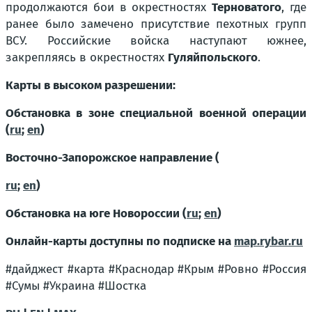
продолжаются бои в окрестностях
Терноватого
, где
ранее было замечено присутствие пехотных групп
ВСУ. Российские войска наступают южнее,
закрепляясь в окрестностях
Гуляйпольского
.
Карты в высоком разрешении:
Обстановка в зоне специальной военной операции
(
ru
;
en
)
Восточно-Запорожское направление (
ru
;
en
)
Обстановка на юге Новороссии (
ru
;
en
)
Онлайн-карты доступны по подписке на
map.rybar.ru
#дайджест #карта #Краснодар #Крым #Ровно #Россия
#Сумы #Украина #Шостка