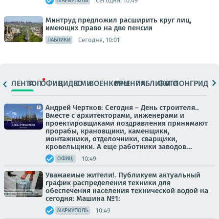
Сегодня, 10:49
МАРИУПОЛЬ
Минтруд предложил расширить круг лиц,
имеющих право на две пенсии
Сегодня, 10:01
ПАБЛИКИ
ЛЕНТА
ТОП
ОФИЦ.
ВИДЕО
СМИ
ВОЕНКОРЫ
МНЕНИЯ
ПАБЛИКИ
ФОТО
ЛОНГРИДЫ
Андрей Чертков: Сегодня – День строителя..
Вместе с архитекторами, инженерами и
проектировщиками поздравления принимают
прорабы, крановщики, каменщики,
монтажники, отделочники, сварщики,
кровельщики. А еще работники заводов...
10:49
ОФИЦ.
Уважаемые жители!. Публикуем актуальный
график распределения техники для
обеспечения населения технической водой на
сегодня: Машина №1:
10:49
МАРИУПОЛЬ