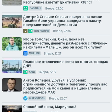
Республике взлетят до отметки +38°C!
Вчера, 23:06
ПАБЛИКИ
Дмитрий Стешин: Спешите видеть: на пляже
Гавайев били украинца-кандидата в палату
представителей от Демпартии
Вчера, 22:34
ВОЕНКОРЫ
Игорь Гомольский: Окей, пока нет
электричества, давайте разберемся с «Жуком»
из фильма «Малыш», раз он всех так пугает
Вчера, 22:21
МНЕНИЯ
Плановое отключение света во многих городах
ДНР!
Вчера, 22:19
СМИ
Антон Кольцов: Друзья, в условиях
ограниченного доступа к Телеграму прошу вас
подписаться на мой канал в национальном
мессенджере МАХ
Вчера, 22:07
МАРИУПОЛЬ
Спокойной ночи, Мариуполь!