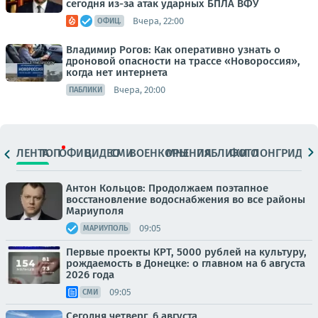
сегодня из-за атак ударных БПЛА ВФУ
Вчера, 22:00
ОФИЦ.
Владимир Рогов: Как оперативно узнать о
дроновой опасности на трассе «Новороссия»,
когда нет интернета
Вчера, 20:00
ПАБЛИКИ
ЛЕНТА
ТОП
ОФИЦ.
ВИДЕО
СМИ
ВОЕНКОРЫ
МНЕНИЯ
ПАБЛИКИ
ФОТО
ЛОНГРИДЫ
Антон Кольцов: Продолжаем поэтапное
восстановление водоснабжения во все районы
Мариуполя
09:05
МАРИУПОЛЬ
Первые проекты КРТ, 5000 рублей на культуру,
рождаемость в Донецке: о главном на 6 августа
2026 года
09:05
СМИ
Сегодня четверг, 6 августа