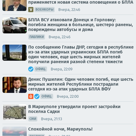
применяется новая система оповещения о БПЛА
Вчера, 22:46
ВОЕНКОРЫ
БПЛА ВСУ атаковали Донецк и Горловку:
погибла женщина в больнице, шестеро ранены,
повреждены автобусы и дома
Вчера, 22:46
ПАБЛИКИ
По сообщению Главы ДНР, сегодня в республике
из-за атак ударных украинских БПЛА погиб
один человек, еще шесть мирных жителей
получили ранения разной степени тяжести
Вчера, 22:09
ОФИЦ.
Денис Пушилин: Один человек погиб, еще шесть
мирных жителей Республики пострадали
сегодня из-за атак ударных БПЛА ВФУ
Вчера, 22:00
ОФИЦ.
В Мариуполе утвердили проект застройки
поселка Садки
Вчера, 21:13
СМИ
Спокойной ночи, Мариуполь!