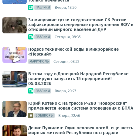
только начинается
Вчера, 18:20
ПАБЛИКИ
За минувшие сутки следователями СК России
зафиксированы очередные преступления ВФУ в
отношении мирного населения ДНР
Сегодня, 08:35
ПАБЛИКИ
Подвоз технической воды в микрорайоне
«Невский»
Сегодня, 08:22
МАРИУПОЛЬ
В этом году в Донецкой Народной Республике
планируют запустить 15 предприятий!
05.08.2026
Вчера, 20:27
ПАБЛИКИ
Юрий Котенок: На трассе Р-280 "Новороссия"
применяется новая система оповещения о БПЛА
Вчера, 22:46
ВОЕНКОРЫ
Денис Пушилин: Один человек погиб, еще шесть
мирных жителей Республики пострадали