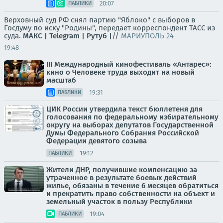
20:07
ПАБЛИКИ
Верховный суд РФ снял партию "Яблоко" с выборов в
Госдуму по иску "Родины", передает корреспондент ТАСС из
суда.
МАКС |
Telegram |
Рутуб |
//
МАРИУПОЛЬ 24
19:48
III Международный кинофестиваль «Антарес»:
кино о Человеке труда выходит на новый
масштаб
19:31
ПАБЛИКИ
ЦИК России утвердила текст бюллетеня для
голосования по федеральному избирательному
округу на выборах депутатов Государственной
Думы Федерального Собрания Российской
Федерации девятого созыва
19:12
ПАБЛИКИ
Жители ДНР, получившие компенсацию за
утраченное в результате боевых действий
жилье, обязаны в течение 6 месяцев обратиться
и прекратить право собственности на объект и
земельный участок в пользу Республики
19:04
ПАБЛИКИ