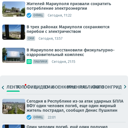
Жителей Мариуполя призвали сократить
потребление электроэнергии
Сегодня, 11:22
ОФИЦ.
В трех районах Мариуполя сохраняются
перебои с электричеством
Сегодня, 13:57
СМИ
В Мариуполе восстановили физкультурно-
оздоровительный комплекс
Сегодня, 21:15
ПАБЛИКИ
ЛЕНТА
ТОП
ОФИЦ.
ВИДЕО
СМИ
ВОЕНКОРЫ
МНЕНИЯ
ПАБЛИКИ
ФОТО
ЛОНГРИДЫ
Сегодня в Республике из-за атак ударных БПЛА
ВФУ один человек погиб, еще один мирный
житель пострадал, сообщил Денис Пушилин
22:01
ОФИЦ.
Один человек погиб, ещё один получил