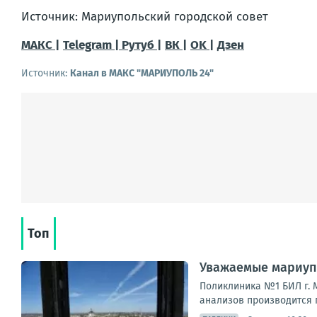
Источник: Мариупольский городской совет
МАКС |
Telegram |
Рутуб |
ВК |
OK |
Дзен
Источник:
Канал в МАКС "МАРИУПОЛЬ 24"
Топ
Уважаемые мариуп
Поликлиника №1 БИЛ г. М
анализов производится п