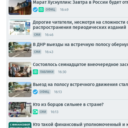
Марат Хуснуллин: Завтра в России будет о
16:49
ОФИЦ.
Дорогие читатели, несмотря на сложности
распространения периодических изданий
16:46
СМИ
В ДНР выезды на встречную полосу оберн
16:43
СМИ
Состоялось семнадцатое внеочередное зас
16:30
ПАБЛИКИ
Выезд на полосу встречного движения ста
16:13
ОФИЦ.
Кто из борцов сильнее в стране?
16:13
СМИ
Кто такой финансовый уполномоченный и к