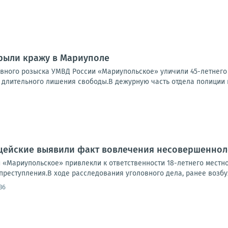
рыли кражу в Мариуполе
овного розыска УМВД России «Мариупольское» уличили 45-летнег
е длительного лишения свободы.В дежурную часть отдела полиции 
цейские выявили факт вовлечения несовершенноле
 «Мариупольское» привлекли к ответственности 18-летнего местн
преступления.В ходе расследования уголовного дела, ранее возбуж
36