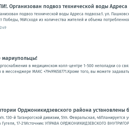
!. Организован подвоз технической воды Адреса 
зован подвоз технической воды Адреса подвоза:1. ул. Пашковского, 
кт Победы, 96Исходя из количества жителей и объема потребленной 
2:49
е мариупольцы!
ергоснабжения в медицинском колл-центре 1-500 неполадки со свя
 в мессенджере МАКС +79499658771.Кроме того, вы можете задавать
итории Орджоникидзевского района установлены б
3Ул. 130-й Таганрогской дивизии, 5Ул. Февральская, 46Планируется
ва Гугеля, 17-21Источник: УПРАВА ОРДЖОНИКИДЗЕВСКОГО ВНУТРИГО