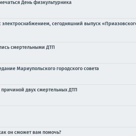
тмечаться День физкультурника
 с электроснабжением, сегодняшний выпуск «Приазовского
улись смертельными ДТП
едание Мариупольского городского совета
л причиной двух смертельных ДТП
ак он сможет вам помочь?