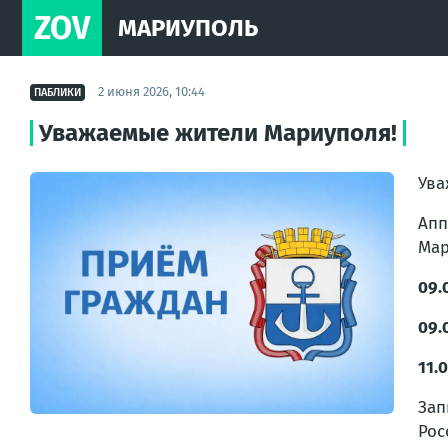
ZOV
МАРИУПОЛЬ
2 июня 2026, 10:44
ПАБЛИКИ
Уважаемые жители Мариуполя!
Ува
Апп
Мар
09.
09.
11.
Зап
Рос