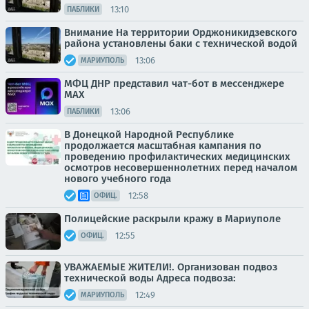
13:10
ПАБЛИКИ
Внимание На территории Орджоникидзевского
района установлены баки с технической водой
13:06
МАРИУПОЛЬ
МФЦ ДНР представил чат-бот в мессенджере
MAX
13:06
ПАБЛИКИ
В Донецкой Народной Республике
продолжается масштабная кампания по
проведению профилактических медицинских
осмотров несовершеннолетних перед началом
нового учебного года
12:58
ОФИЦ.
Полицейские раскрыли кражу в Мариуполе
12:55
ОФИЦ.
УВАЖАЕМЫЕ ЖИТЕЛИ!. Организован подвоз
технической воды Адреса подвоза:
12:49
МАРИУПОЛЬ