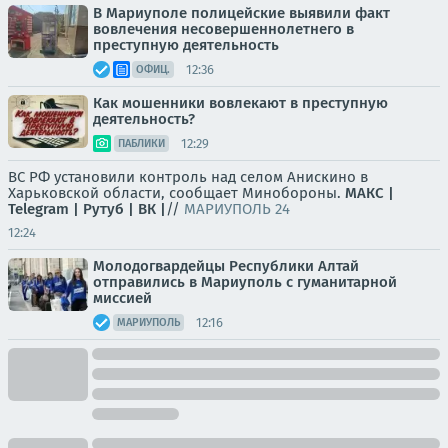
В Мариуполе полицейские выявили факт
вовлечения несовершеннолетнего в
преступную деятельность
12:36
ОФИЦ.
Как мошенники вовлекают в преступную
деятельность?
12:29
ПАБЛИКИ
ВС РФ установили контроль над селом Анискино в
Харьковской области, сообщает Минобороны.
МАКС |
Telegram |
Рутуб |
ВК |
//
МАРИУПОЛЬ 24
12:24
Молодогвардейцы Республики Алтай
отправились в Мариуполь с гуманитарной
миссией
12:16
МАРИУПОЛЬ