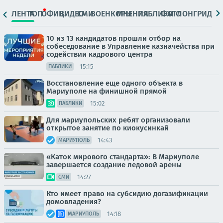
ЛЕНТА
ТОП
ОФИЦ.
ВИДЕО
СМИ
ВОЕНКОРЫ
МНЕНИЯ
ПАБЛИКИ
ФОТО
ЛОНГРИДЫ
10 из 13 кандидатов прошли отбор на
собеседование в Управление казначейства при
содействии кадрового центра
15:15
ПАБЛИКИ
Восстановление еще одного объекта в
Мариуполе на финишной прямой
15:02
ПАБЛИКИ
Для мариупольских ребят организовали
открытое занятие по киокусинкай
14:43
МАРИУПОЛЬ
«Каток мирового стандарта»: В Мариуполе
завершается создание ледовой арены
14:27
СМИ
Кто имеет право на субсидию догазификации
домовладения?
14:18
МАРИУПОЛЬ