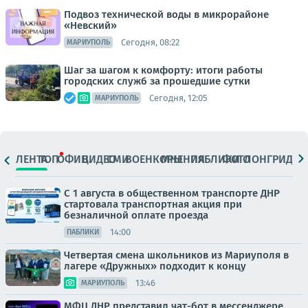
Подвоз технической воды в микрорайоне
«Невский»
Сегодня, 08:22
МАРИУПОЛЬ
Шаг за шагом к комфорту: итоги работы
городских служб за прошедшие сутки
Сегодня, 12:05
МАРИУПОЛЬ
ЛЕНТА
ТОП
ОФИЦ.
ВИДЕО
СМИ
ВОЕНКОРЫ
МНЕНИЯ
ПАБЛИКИ
ФОТО
ЛОНГРИДЫ
С 1 августа в общественном транспорте ДНР
стартовала транспортная акция при
безналичной оплате проезда
14:00
ПАБЛИКИ
Четвертая смена школьников из Мариуполя в
лагере «Дружных» подходит к концу
13:46
МАРИУПОЛЬ
МФЦ ДНР представил чат-бот в мессенджере