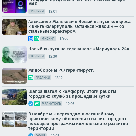
MAX
13:01
ПАБЛИКИ
Александр Малькевич: Новый выпуск конкурса
к книге «Мариуполь. Останься живой!» — со
стальным характером
12:44
МНЕНИЯ
Новый выпуск на телеканале «Мариуполь-24»
12:30
ПАБЛИКИ
Минобороны РФ гарантирует:
12:12
ПАБЛИКИ
Шаг за шагом к комфорту: итоги работы
городских служб за прошедшие сутки
12:05
МАРИУПОЛЬ
В ноябре мы переходим к масштабному
практическому обновлению наших городов с
помощью программы комплексного развития
территорий
12:05
ОФИЦ.