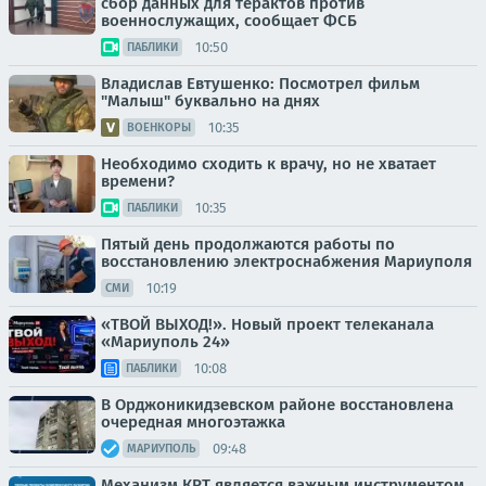
сбор данных для терактов против
военнослужащих, сообщает ФСБ
10:50
ПАБЛИКИ
Владислав Евтушенко: Посмотрел фильм
"Малыш" буквально на днях
10:35
ВОЕНКОРЫ
Необходимо сходить к врачу, но не хватает
времени?
10:35
ПАБЛИКИ
Пятый день продолжаются работы по
восстановлению электроснабжения Мариуполя
10:19
СМИ
«ТВОЙ ВЫХОД!». Новый проект телеканала
«Мариуполь 24»
10:08
ПАБЛИКИ
В Орджоникидзевском районе восстановлена
очередная многоэтажка
09:48
МАРИУПОЛЬ
Механизм КРТ является важным инструментом