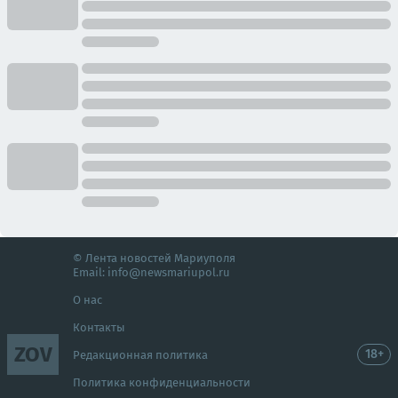
© Лента новостей Мариуполя
Email:
info@newsmariupol.ru
О нас
Контакты
ZOV
18+
Редакционная политика
Политика конфиденциальности