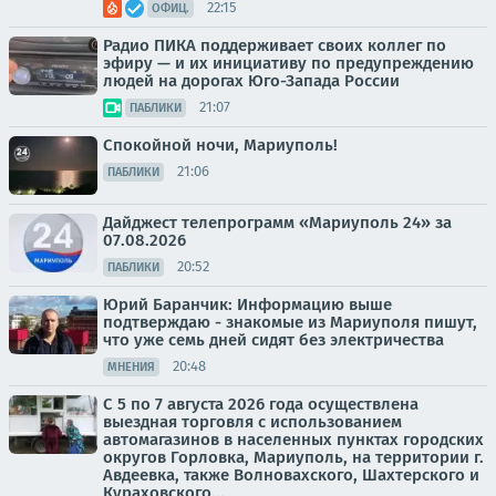
22:15
ОФИЦ.
Радио ПИКА поддерживает своих коллег по
эфиру — и их инициативу по предупреждению
людей на дорогах Юго-Запада России
21:07
ПАБЛИКИ
Спокойной ночи, Мариуполь!
21:06
ПАБЛИКИ
Дайджест телепрограмм «Мариуполь 24» за
07.08.2026
20:52
ПАБЛИКИ
Юрий Баранчик: Информацию выше
подтверждаю - знакомые из Мариуполя пишут,
что уже семь дней сидят без электричества
20:48
МНЕНИЯ
С 5 по 7 августа 2026 года осуществлена
выездная торговля с использованием
автомагазинов в населенных пунктах городских
округов Горловка, Мариуполь, на территории г.
Авдеевка, также Волновахского, Шахтерского и
Кураховского...