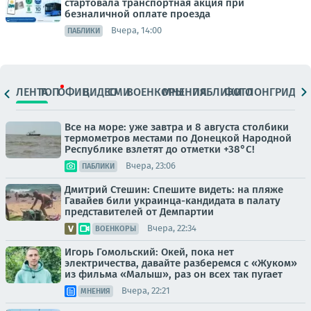
стартовала транспортная акция при
безналичной оплате проезда
Вчера, 14:00
ПАБЛИКИ
ЛЕНТА
ТОП
ОФИЦ.
ВИДЕО
СМИ
ВОЕНКОРЫ
МНЕНИЯ
ПАБЛИКИ
ФОТО
ЛОНГРИДЫ
Все на море: уже завтра и 8 августа столбики
термометров местами по Донецкой Народной
Республике взлетят до отметки +38°C!
Вчера, 23:06
ПАБЛИКИ
Дмитрий Стешин: Спешите видеть: на пляже
Гавайев били украинца-кандидата в палату
представителей от Демпартии
Вчера, 22:34
ВОЕНКОРЫ
Игорь Гомольский: Окей, пока нет
электричества, давайте разберемся с «Жуком»
из фильма «Малыш», раз он всех так пугает
Вчера, 22:21
МНЕНИЯ