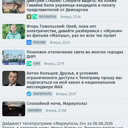
Дмитрий Стешин: Спешите видеть: на пляже
Гавайев били украинца-кандидата в палату
представителей от Демпартии
Вчера, 22:34
ВОЕНКОРЫ
Игорь Гомольский: Окей, пока нет
электричества, давайте разберемся с «Жуком»
из фильма «Малыш», раз он всех так пугает
Вчера, 22:21
МНЕНИЯ
Плановое отключение света во многих городах
ДНР!
Вчера, 22:19
СМИ
Антон Кольцов: Друзья, в условиях
ограниченного доступа к Телеграму прошу вас
подписаться на мой канал в национальном
мессенджере МАХ
Вчера, 22:07
МАРИУПОЛЬ
Спокойной ночи, Мариуполь!
Вчера, 21:08
ПАБЛИКИ
Дайджест телепрограмм «Мариуполь 24» за 06.08.2026