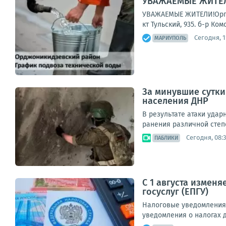
УВАЖАЕМЫЕ ЖИТЕЛИ
УВАЖАЕМЫЕ ЖИТЕЛИ!Органи
кт Тульский, 935. б-р Ко
Сегодня, 1
МАРИУПОЛЬ
За минувшие сутк
населения ДНР
В результате атаки уда
ранения различной степе
Сегодня, 08:
ПАБЛИКИ
С 1 августа измен
госуслуг (ЕПГУ)
Налоговые уведомления 
уведомления о налогах д