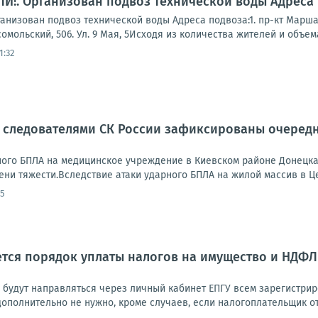
!. Организован подвоз технической воды Адреса 
зован подвоз технической воды Адреса подвоза:1. пр-кт Маршала Ж
мсомольский, 506. Ул. 9 Мая, 5Исходя из количества жителей и объема
1:32
и следователями СК России зафиксированы очеред
рного БПЛА на медицинское учреждение в Киевском районе Донецка 
ни тяжести.Вследствие атаки ударного БПЛА на жилой массив в Це
35
яется порядок уплаты налогов на имущество и НДФ
будут направляться через личный кабинет ЕПГУ всем зарегистри
ополнительно не нужно, кроме случаев, если налогоплательщик от