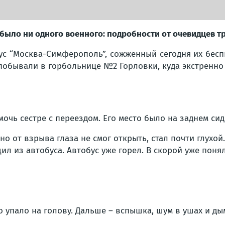
было ни одного военного: подробности от очевидцев т
бус “Москва-Симферополь”, сожженный сегодня их бес
побывали в горбольнице №2 Горловки, куда экстренно
очь сестре с переездом. Его место было на заднем сид
но от взрыва глаза не смог открыть, стал почти глухой
л из автобуса. Автобус уже горел. В скорой уже понял
то упало на голову. Дальше – вспышка, шум в ушах и ды