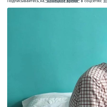
Подписывайтесь
на
"Донецкое время"
в соцсетях:
Т