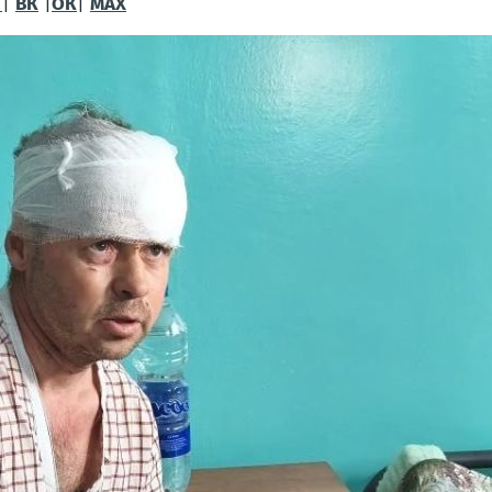
Г
|
ВК
|
ОК
|
МАХ