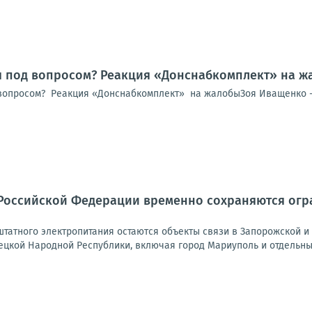
я под вопросом? Реакция «Донснабкомплект» на ж
вопросом? Реакция «Донснабкомплект» на жалобыЗоя Иващенко -
Российской Федерации временно сохраняются огра
татного электропитания остаются объекты связи в Запорожской и 
ецкой Народной Республики, включая город Мариуполь и отдельные