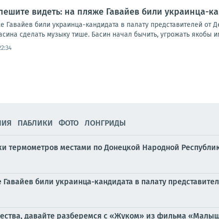
пешите видеть: на пляже Гавайев били украинца-ка
е Гавайев били украинца-кандидата в палату представителей от Д
ина сделать музыку тише. Басин начал бычить, угрожать якобы им
22:34
НИЯ
ПАБЛИКИ
ФОТО
ЛОНГРИДЫ
бики термометров местами по Донецкой Народной Республике
е Гавайев били украинца-кандидата в палату представите
чества, давайте разберемся с «Жуком» из фильма «Малыш»,