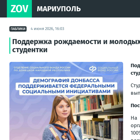
ZOV
МАРИУПОЛЬ
4 июня 2026, 16:03
ПАБЛИКИ
Поддержка рождаемости и молодых 
студентки
Под
сту
Сту
вып
Пос
На 
орг
100