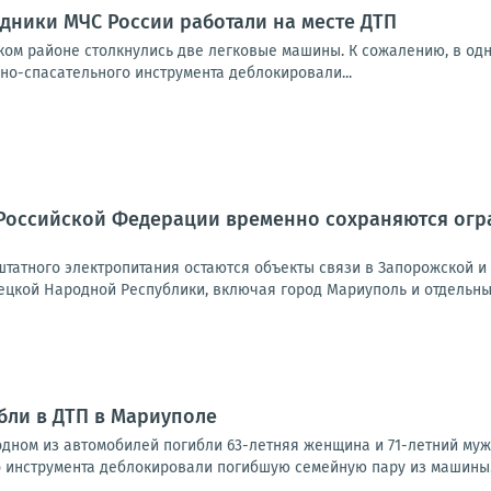
дники МЧС России работали на месте ДТП
ом районе столкнулись две легковые машины. К сожалению, в одн
но-спасательного инструмента деблокировали...
Российской Федерации временно сохраняются огра
татного электропитания остаются объекты связи в Запорожской и 
ецкой Народной Республики, включая город Мариуполь и отдельные
бли в ДТП в Мариуполе
одном из автомобилей погибли 63-летняя женщина и 71-летний му
 инструмента деблокировали погибшую семейную пару из машины.Фо