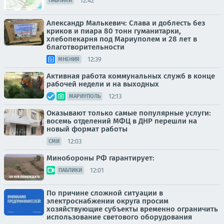
12:42
ПАБЛИКИ
Александр Малькевич: Слава и доблесть без
криков и пиара 80 тонн гуманитарки,
хлебопекарня под Мариуполем и 28 лет в
благотворительности
12:39
МНЕНИЯ
Активная работа коммунальных служб в конце
рабочей недели и на выходных
12:13
МАРИУПОЛЬ
Оказывают только самые популярные услуги:
восемь отделений МФЦ в ДНР перешли на
новый формат работы
12:03
СМИ
Минобороны РФ гарантирует:
12:01
ПАБЛИКИ
По причине сложной ситуации в
электроснабжении округа просим
хозяйствующие субъекты временно ограничить
использование светового оборудования