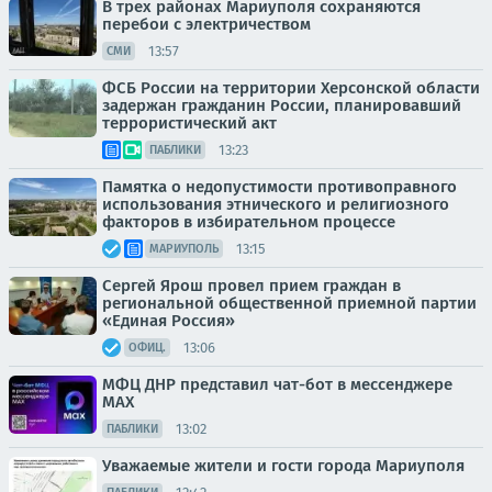
В трех районах Мариуполя сохраняются
перебои с электричеством
13:57
СМИ
ФСБ России на территории Херсонской области
задержан гражданин России, планировавший
террористический акт
13:23
ПАБЛИКИ
Памятка о недопустимости противоправного
использования этнического и религиозного
факторов в избирательном процессе
13:15
МАРИУПОЛЬ
Сергей Ярош провел прием граждан в
региональной общественной приемной партии
«Единая Россия»
13:06
ОФИЦ.
МФЦ ДНР представил чат-бот в мессенджере
MAX
13:02
ПАБЛИКИ
Уважаемые жители и гости города Мариуполя