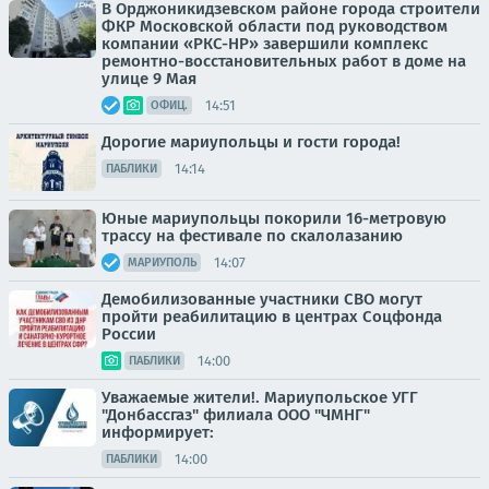
В Орджоникидзевском районе города строители
ФКР Московской области под руководством
компании «РКС-НР» завершили комплекс
ремонтно-восстановительных работ в доме на
улице 9 Мая
14:51
ОФИЦ.
Дорогие мариупольцы и гости города!
14:14
ПАБЛИКИ
Юные мариупольцы покорили 16-метровую
трассу на фестивале по скалолазанию
14:07
МАРИУПОЛЬ
Демобилизованные участники СВО могут
пройти реабилитацию в центрах Соцфонда
России
14:00
ПАБЛИКИ
Уважаемые жители!. Мариупольское УГГ
"Донбассгаз" филиала ООО "ЧМНГ"
информирует:
14:00
ПАБЛИКИ