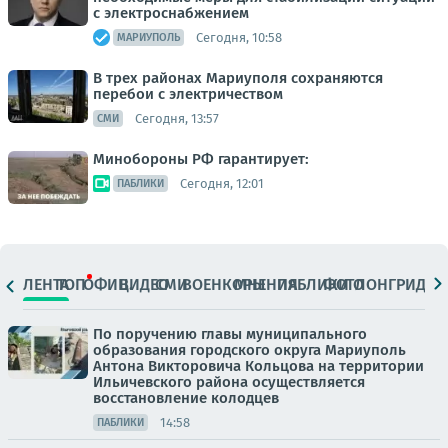
с электроснабжением
Сегодня, 10:58
МАРИУПОЛЬ
В трех районах Мариуполя сохраняются
перебои с электричеством
Сегодня, 13:57
СМИ
Минобороны РФ гарантирует:
Сегодня, 12:01
ПАБЛИКИ
ЛЕНТА
ТОП
ОФИЦ.
ВИДЕО
СМИ
ВОЕНКОРЫ
МНЕНИЯ
ПАБЛИКИ
ФОТО
ЛОНГРИДЫ
По поручению главы муниципального
образования городского округа Мариуполь
Антона Викторовича Кольцова на территории
Ильичевского района осуществляется
восстановление колодцев
14:58
ПАБЛИКИ