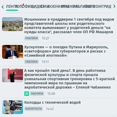
ЛЕНТА
ТОП
ОФИЦ.
ВИДЕО
СМИ
ВОЕНКОРЫ
МНЕНИЯ
ПАБЛИКИ
ФОТО
ЛОНГРИДЫ
Мошенники в преддверии 1 сентября под видом
представителей школы или родительского
комитета выманивают у родителей деньги "на
нужды класса", рассказал член ОП РФ Машаров
15:27
ПАБЛИКИ
Хуснуллин — о поездке Путина в Мариуполь,
«светофорах» для губернаторов и рисках с
«Семейной ипотекой»:
15:11
ПАБЛИКИ
А как прошёл твой день?. В день работника
физической культуры и спорта прошла
уникальная спортивная тренировка с 5-кратной
чемпионкой мира по прыжкам на
акробатической дорожке – Еленой Чабаненко
15:00
ПАБЛИКИ
Колодцы с технической водой
14:42
МАРИУПОЛЬ