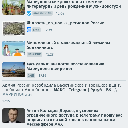
Мариупольские дошколята отметили
литературный день рождения Мухи-Цокотухи
13:04
МАРИУПОЛЬ
#Новости_из_новых_регионов России
12:39
СМИ
Минимальный и максимальный размеры
больничного
12:28
ПАБЛИКИ
Хуснуллин: аналогов восстановлению
Мариуполя в мире нет
12:19
СМИ
Армия России освободила Васютинское и Торецкое в ДНР,
сообщило Минобороны.
МАКС |
Telegram |
Рутуб |
ВК |
//
МАРИУПОЛЬ 24
12:15
Антон Кольцов: Друзья, в условиях
ограниченного доступа к Телеграму прошу вас
подписаться на мой канал в национальном
мессенджере МАХ