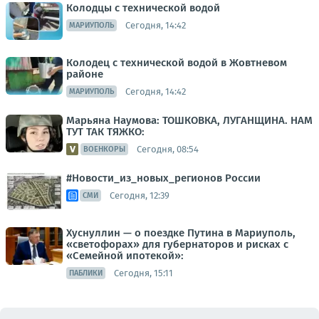
Колодцы с технической водой
Сегодня, 14:42
МАРИУПОЛЬ
Колодец с технической водой в Жовтневом
районе
Сегодня, 14:42
МАРИУПОЛЬ
Марьяна Наумова: ТОШКОВКА, ЛУГАНЩИНА. НАМ
ТУТ ТАК ТЯЖКО:
Сегодня, 08:54
ВОЕНКОРЫ
#Новости_из_новых_регионов России
Сегодня, 12:39
СМИ
Хуснуллин — о поездке Путина в Мариуполь,
«светофорах» для губернаторов и рисках с
«Семейной ипотекой»:
Сегодня, 15:11
ПАБЛИКИ