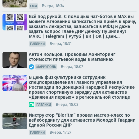
Вчера, 18:34
СМИ
Всё под рукой!. С помощью чат-ботов в МАХ вы
можете мгновенно записаться на приём к врачу,
заказать лекарства, записаться в МФЦ и даже
задать вопрос Главе ДНР Денису Пушилину!
МАКС | Telegram | Рутуб | ВК | OK | Дзен...
Вчера, 18:31
ПАБЛИКИ
Антон Кольцов: Проводим мониторинг
стоимости питьевой воды в магазинах
Вчера, 18:07
МАРИУПОЛЬ
В День физкультурника сотрудник
спецподразделения Главного управления
Росгвардии по Донецкой Народной Республике
провел спортивную зарядку для активистов
«Движения первых» в региональной столице
Вчера, 18:03
ПАБЛИКИ
Инструктор “Bioritm” провел мастер-класс по
вейкбордингу для активистов Молодой Гвардии
Единой России ДНР
Вчера, 17:27
ПАБЛИКИ