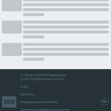
© Лента новостей Мариуполя
Email:
info@newsmariupol.ru
О нас
Контакты
ZOV
18+
Редакционная политика
Политика конфиденциальности