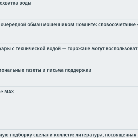
нехватка воды
 очередной обман мошенников! Помните: словосочетание 
ры с технической водой — горожане могут воспользоват
иональные газеты и письма поддержки
ре MAX
ую подборку сделали коллеги: литература, посвященная 