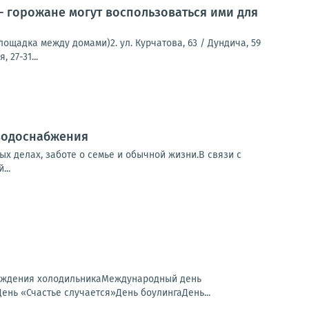
 горожане могут воспользоваться ими для
лощадка между домами)2. ул. Курчатова, 63 / Дундича, 59
 27-31...
 водоснабжения
х делах, заботе о семье и обычной жизни.В связи с
...
рождения холодильникаМеждународный день
ь «Счастье случается»День боулингаДень...