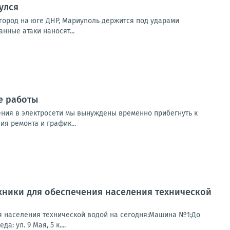
улся
город на юге ДНР, Мариуполь держится под ударами
нные атаки наносят...
е работы
ния в электросети мы вынуждены временно прибегнуть к
я ремонта и график...
хники для обеспечения населения технической
я населения технической водой на сегодня:Машина №1:До
: ул. 9 Мая, 5 к....