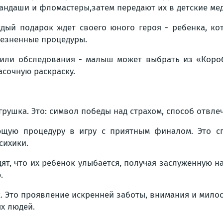
андаши и фломастеры,затем передают их в детские ме
дый подарок ждет своего юного героя - ребенка, ко
езненные процедуры.
и или обследования - малыш может выбрать из «Коро
асочную раскраску.
грушка. Это: символ победы над страхом, способ отвле
ющую процедуру в игру с приятным финалом. Это сп
сихики.
ят, что их ребенок улыбается, получая заслуженную наг
.
к. Это проявление искренней заботы, внимания и мило
х людей.