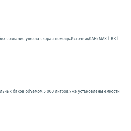
ез сознания увезла скорая помощь.ИсточникДАН: MAX | ВК |
льных баков объемом 5 000 литров.Уже установлены емкости