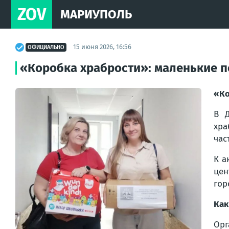
ZOV
МАРИУПОЛЬ
15 июня 2026, 16:56
ОФИЦИАЛЬНО
«Коробка храбрости»: маленькие п
«Ко
В Д
хра
час
К а
цен
гор
Как
Орг