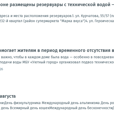
оне размещены резервуары с технической водой —
реса и места расположения резервуаров.1. ул. Курчатова, 55/57 (п
32-й квартал (район супермаркета "Марка вкуса")4. ул. Героическая,
могает жителям в период временного отсутствия
 важно, чтобы в каждом доме была вода — особенно в повседневны
подачи воды МБУ «Уютный город» организовал подвоз технической
26
 августа
дни:День физкультурника Международный день альпинизма День 
день Всемирный день кошекМеждународный день бесконечностиДен