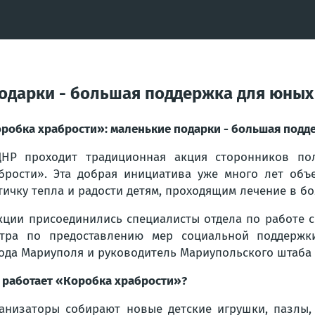
одарки - большая поддержка для юных
робка храбрости»: маленькие подарки - большая подд
НР проходит традиционная акция сторонников пол
брости». Эта добрая инициатива уже много лет объ
тичку тепла и радости детям, проходящим лечение в бо
кции присоединились специалисты отдела по работе 
тра по предоставлению мер социальной поддержки
ода Мариуполя и руководитель Мариупольского штаба 
 работает «Коробка храбрости»?
анизаторы собирают новые детские игрушки, пазлы, 