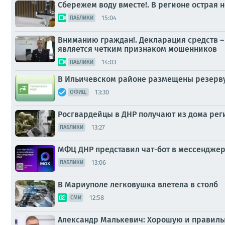
Сбережем воду вместе!. В регионе острая 
15:04
ПАБЛИКИ
Вниманию граждан!. Декларация средств –
является четким признаком мошенников
14:03
ПАБЛИКИ
В Ильичевском районе размещены резервуа
13:30
ОФИЦ.
Росгвардейцы в ДНР получают из дома рег
13:27
ПАБЛИКИ
МФЦ ДНР представил чат-бот в мессендже
13:06
ПАБЛИКИ
В Мариуполе легковушка влетела в столб
12:58
СМИ
Александр Малькевич: Хорошую и правильн