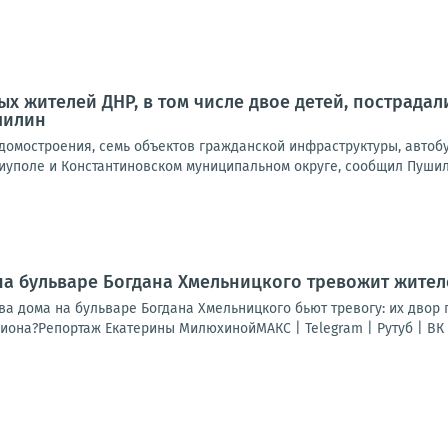
х жителей ДНР, в том числе двое детей, пострадали
шилин
омостроения, семь объектов гражданской инфраструктуры, автобу
иуполе и Константиновском муниципальном округе, сообщил Пушили
на бульваре Богдана Хмельницкого тревожит жител
ва дома на бульваре Богдана Хмельницкого бьют тревогу: их двор 
она?Репортаж Екатерины МилюхинойМАКС | Telegram | Рутуб | ВК | 