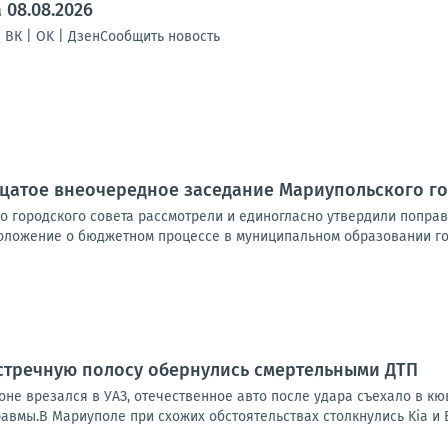
 08.08.2026
| ВК | OK | ДзенСообщить новость
цатое внеочередное заседание Мариупольского го
о городского совета рассмотрели и единогласно утвердили попра
оложение о бюджетном процессе в муниципальном образовании гор
стречную полосу обернулись смертельными ДТП
оне врезался в УАЗ, отечественное авто после удара съехало в кю
авмы.В Мариуполе при схожих обстоятельствах столкнулись Kia и ВА