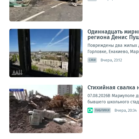
Одиннадцать мирны
региона Денис Пу
Повреждены два жилых д
Горловке, Енакиево, Мар
Вчера, 23:12
СМИ
Стихийная свалка 
07.08.2026В Мариуполе д
бывшего школьного стади
Вчера, 20:34
ПАБЛИКИ