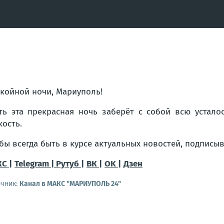
койной ночи, Мариуполь!
ть эта прекрасная ночь заберёт с собой всю устало
кость.
бы всегда быть в курсе актуальных новостей, подписы
С |
Telegram |
Рутуб |
ВК |
OK |
Дзен
очник:
Канал в МАКС "МАРИУПОЛЬ 24"