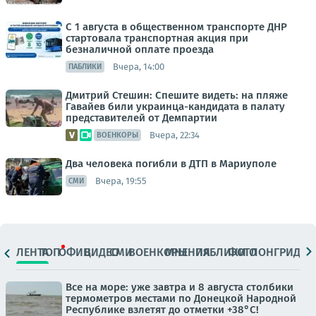
С 1 августа в общественном транспорте ДНР
стартовала транспортная акция при
безналичной оплате проезда
Вчера, 14:00
ПАБЛИКИ
Дмитрий Стешин: Спешите видеть: на пляже
Гавайев били украинца-кандидата в палату
представителей от Демпартии
Вчера, 22:34
ВОЕНКОРЫ
Два человека погибли в ДТП в Мариуполе
Вчера, 19:55
СМИ
ЛЕНТА
ТОП
ОФИЦ.
ВИДЕО
СМИ
ВОЕНКОРЫ
МНЕНИЯ
ПАБЛИКИ
ФОТО
ЛОНГРИДЫ
Все на море: уже завтра и 8 августа столбики
термометров местами по Донецкой Народной
Республике взлетят до отметки +38°C!