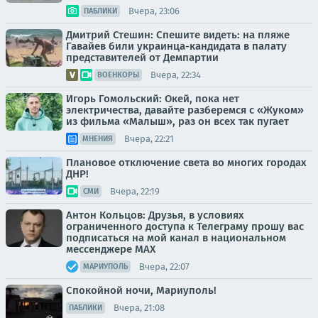
Вчера, 23:06
ПАБЛИКИ
Дмитрий Стешин: Спешите видеть: на пляже
Гавайев били украинца-кандидата в палату
представителей от Демпартии
Вчера, 22:34
ВОЕНКОРЫ
Игорь Гомольский: Окей, пока нет
электричества, давайте разберемся с «Жуком»
из фильма «Малыш», раз он всех так пугает
Вчера, 22:21
МНЕНИЯ
Плановое отключение света во многих городах
ДНР!
Вчера, 22:19
СМИ
Антон Кольцов: Друзья, в условиях
ограниченного доступа к Телеграму прошу вас
подписаться на мой канал в национальном
мессенджере МАХ
Вчера, 22:07
МАРИУПОЛЬ
Спокойной ночи, Мариуполь!
Вчера, 21:08
ПАБЛИКИ