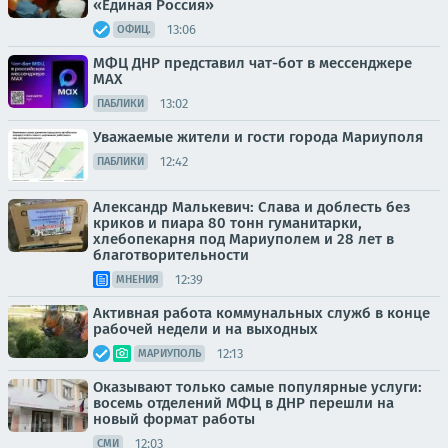
«Единая Россия»
13:06
ОФИЦ.
МФЦ ДНР представил чат-бот в мессенджере
MAX
13:02
ПАБЛИКИ
Уважаемые жители и гости города Мариуполя
12:42
ПАБЛИКИ
Александр Малькевич: Слава и доблесть без
криков и пиара 80 тонн гуманитарки,
хлебопекарня под Мариуполем и 28 лет в
благотворительности
12:39
МНЕНИЯ
Активная работа коммунальных служб в конце
рабочей недели и на выходных
12:13
МАРИУПОЛЬ
Оказывают только самые популярные услуги:
восемь отделений МФЦ в ДНР перешли на
новый формат работы
12:03
СМИ