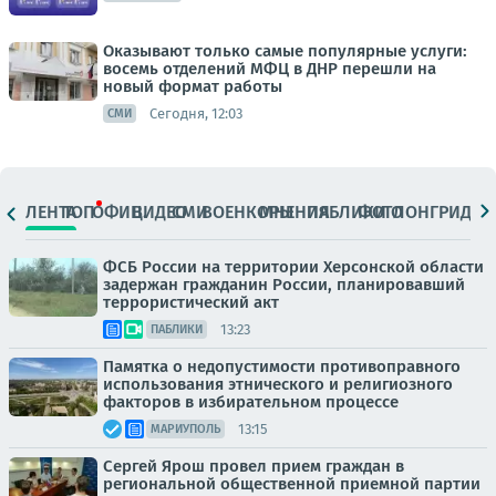
Оказывают только самые популярные услуги:
восемь отделений МФЦ в ДНР перешли на
новый формат работы
Сегодня, 12:03
СМИ
ЛЕНТА
ТОП
ОФИЦ.
ВИДЕО
СМИ
ВОЕНКОРЫ
МНЕНИЯ
ПАБЛИКИ
ФОТО
ЛОНГРИДЫ
ФСБ России на территории Херсонской области
задержан гражданин России, планировавший
террористический акт
13:23
ПАБЛИКИ
Памятка о недопустимости противоправного
использования этнического и религиозного
факторов в избирательном процессе
13:15
МАРИУПОЛЬ
Сергей Ярош провел прием граждан в
региональной общественной приемной партии