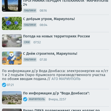
ПРОГРАММА ПЕРЕДАЧ ТЕЛЕКАНАЛА "МАРИУПОЛЬ
24
08:16
ПАБЛИКИ
С добрым утром, Мариуполь!
08:04
ПАБЛИКИ
Погода на новых территориях России
07:52
СМИ
С Днём строителя, Мариуполь!
07:30
ПАБЛИКИ
По информации д/р Вода Донбасса: электроэнергия на н/ст
1 и 2 подъём Старо-Крымского производственного участка
по обоим вводам подана.//
АГО МАРИУПОЛЬ
07:21
По информации д/р "Вода Донбасса":
Вчера, 22:57
МАРИУПОЛЬ
Радио ПИКА поддерживает своих коллег по