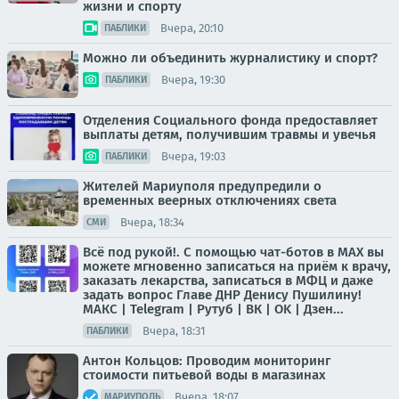
жизни и спорту
Вчера, 20:10
ПАБЛИКИ
Можно ли объединить журналистику и спорт?
Вчера, 19:30
ПАБЛИКИ
Отделения Социального фонда предоставляет
выплаты детям, получившим травмы и увечья
Вчера, 19:03
ПАБЛИКИ
Жителей Мариуполя предупредили о
временных веерных отключениях света
Вчера, 18:34
СМИ
Всё под рукой!. С помощью чат-ботов в МАХ вы
можете мгновенно записаться на приём к врачу,
заказать лекарства, записаться в МФЦ и даже
задать вопрос Главе ДНР Денису Пушилину!
МАКС | Telegram | Рутуб | ВК | OK | Дзен...
Вчера, 18:31
ПАБЛИКИ
Антон Кольцов: Проводим мониторинг
стоимости питьевой воды в магазинах
Вчера, 18:07
МАРИУПОЛЬ