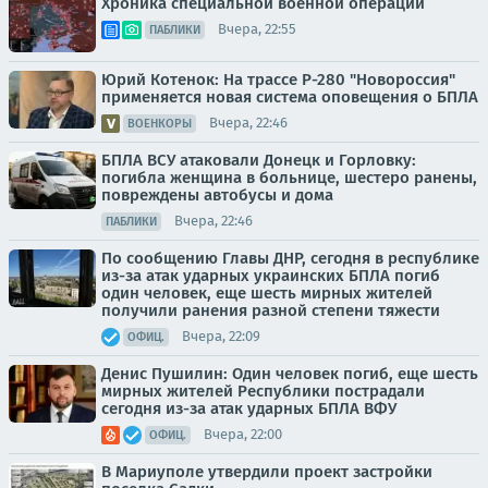
Хроника специальной военной операции
Вчера, 22:55
ПАБЛИКИ
Юрий Котенок: На трассе Р-280 "Новороссия"
применяется новая система оповещения о БПЛА
Вчера, 22:46
ВОЕНКОРЫ
БПЛА ВСУ атаковали Донецк и Горловку:
погибла женщина в больнице, шестеро ранены,
повреждены автобусы и дома
Вчера, 22:46
ПАБЛИКИ
По сообщению Главы ДНР, сегодня в республике
из-за атак ударных украинских БПЛА погиб
один человек, еще шесть мирных жителей
получили ранения разной степени тяжести
Вчера, 22:09
ОФИЦ.
Денис Пушилин: Один человек погиб, еще шесть
мирных жителей Республики пострадали
сегодня из-за атак ударных БПЛА ВФУ
Вчера, 22:00
ОФИЦ.
В Мариуполе утвердили проект застройки