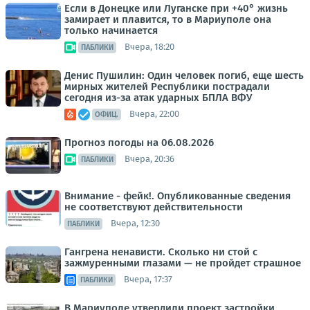
Если в Донецке или Луганске при +40° жизнь
замирает и плавится, то в Мариуполе она
только начинается
Вчера, 18:20
ПАБЛИКИ
Денис Пушилин: Один человек погиб, еще шесть
мирных жителей Республики пострадали
сегодня из-за атак ударных БПЛА ВФУ
Вчера, 22:00
ОФИЦ.
Прогноз погоды на 06.08.2026
Вчера, 20:36
ПАБЛИКИ
Внимание - фейк!. Опубликованные сведения
не соответствуют действительности
Вчера, 12:30
ПАБЛИКИ
Гангрена ненависти. Сколько ни стой с
зажмуренными глазами — не пройдет страшное
Вчера, 17:37
ПАБЛИКИ
В Мариуполе утвердили проект застройки