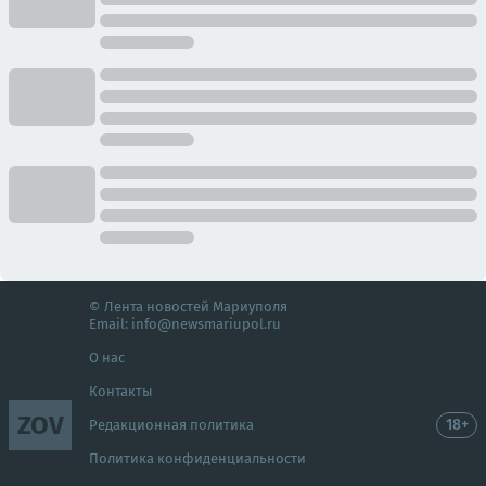
© Лента новостей Мариуполя
Email:
info@newsmariupol.ru
О нас
Контакты
ZOV
18+
Редакционная политика
Политика конфиденциальности