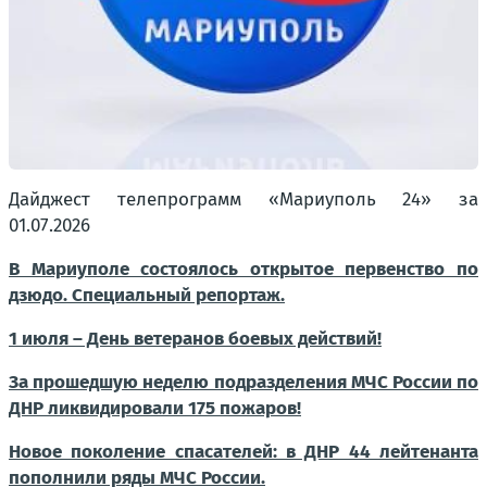
Дайджест телепрограмм «Мариуполь 24» за
01.07.2026
В Мариуполе состоялось открытое первенство по
дзюдо. Специальный репортаж.
1 июля – День ветеранов боевых действий!
За прошедшую неделю подразделения МЧС России по
ДНР ликвидировали 175 пожаров!
Новое поколение спасателей: в ДНР 44 лейтенанта
пополнили ряды МЧС России.