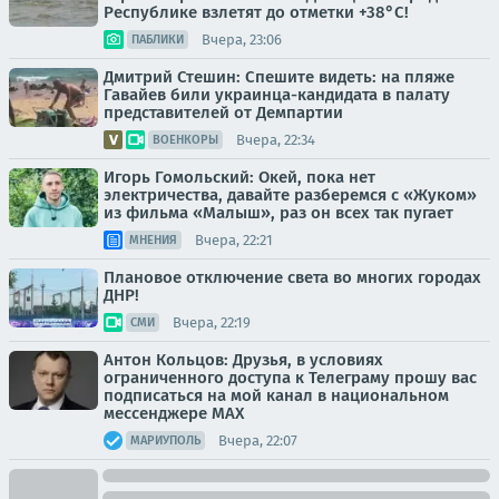
Республике взлетят до отметки +38°C!
Вчера, 23:06
ПАБЛИКИ
Дмитрий Стешин: Спешите видеть: на пляже
Гавайев били украинца-кандидата в палату
представителей от Демпартии
Вчера, 22:34
ВОЕНКОРЫ
Игорь Гомольский: Окей, пока нет
электричества, давайте разберемся с «Жуком»
из фильма «Малыш», раз он всех так пугает
Вчера, 22:21
МНЕНИЯ
Плановое отключение света во многих городах
ДНР!
Вчера, 22:19
СМИ
Антон Кольцов: Друзья, в условиях
ограниченного доступа к Телеграму прошу вас
подписаться на мой канал в национальном
мессенджере МАХ
Вчера, 22:07
МАРИУПОЛЬ