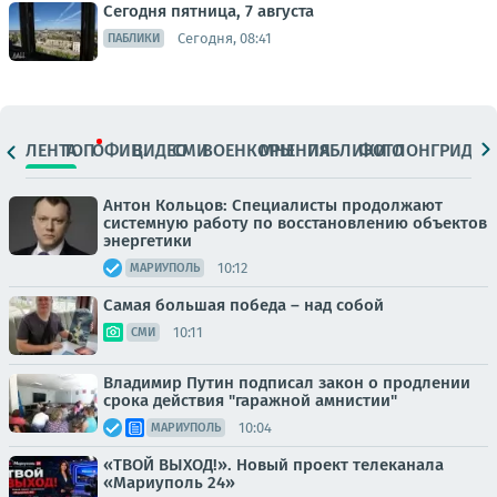
Сегодня пятница, 7 августа
Сегодня, 08:41
ПАБЛИКИ
ЛЕНТА
ТОП
ОФИЦ.
ВИДЕО
СМИ
ВОЕНКОРЫ
МНЕНИЯ
ПАБЛИКИ
ФОТО
ЛОНГРИДЫ
Антон Кольцов: Специалисты продолжают
системную работу по восстановлению объектов
энергетики
10:12
МАРИУПОЛЬ
Самая большая победа – над собой
10:11
СМИ
Владимир Путин подписал закон о продлении
срока действия "гаражной амнистии"
10:04
МАРИУПОЛЬ
«ТВОЙ ВЫХОД!». Новый проект телеканала
«Мариуполь 24»