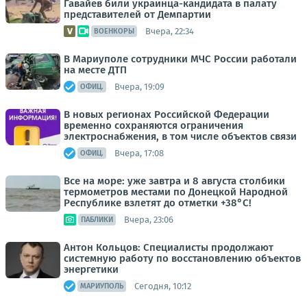
Гавайев били украинца-кандидата в палату
представителей от Демпартии
Вчера, 22:34
ВОЕНКОРЫ
В Мариуполе сотрудники МЧС России работали
на месте ДТП
Вчера, 19:09
ОФИЦ.
В новых регионах Российской Федерации
временно сохраняются ограничения
электроснабжения, в том числе объектов связи
Вчера, 17:08
ОФИЦ.
Все на море: уже завтра и 8 августа столбики
термометров местами по Донецкой Народной
Республике взлетят до отметки +38°C!
Вчера, 23:06
ПАБЛИКИ
Антон Кольцов: Специалисты продолжают
системную работу по восстановлению объектов
энергетики
Сегодня, 10:12
МАРИУПОЛЬ