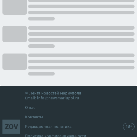
© Лента новостей Мариуполя
Email:
info@newsmariupol.ru
О нас
Контакты
ZOV
18+
Редакционная политика
Политика конфиденциальности