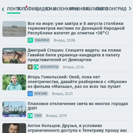
ЛЕНТА
ТОП
ОФИЦ.
ВИДЕО
СМИ
ВОЕНКОРЫ
МНЕНИЯ
ПАБЛИКИ
ФОТО
ЛОНГРИДЫ
Все на море: уже завтра и 8 августа столбики
термометров местами по Донецкой Народной
Республике взлетят до отметки +38°C!
Вчера, 23:06
ПАБЛИКИ
Дмитрий Стешин: Спешите видеть: на пляже
Гавайев били украинца-кандидата в палату
представителей от Демпартии
Вчера, 22:34
ВОЕНКОРЫ
Игорь Гомольский: Окей, пока нет
электричества, давайте разберемся с «Жуком»
из фильма «Малыш», раз он всех так пугает
Вчера, 22:21
МНЕНИЯ
Плановое отключение света во многих городах
ДНР!
Вчера, 22:19
СМИ
Антон Кольцов: Друзья, в условиях
ограниченного доступа к Телеграму прошу вас