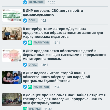
16:20
МАРИУПОЛЬ
В ДНР ветераны СВО могут пройти
диспансеризацию
16:11
ОФИЦ.
В петербургском лагере «Дружных»
продолжаются образовательные занятия для
мариупольских педагогов
16:11
МАРИУПОЛЬ
В ДНР продолжается обеспечение детей и
беременных женщин системами непрерывного
мониторинга глюкозы
15:43
ОФИЦ.
В ДНР подвели итоги второй волны
общественного обсуждения народной
программы Единой России
15:32
МАРИУПОЛЬ
В Донецке прошла самая масштабная открытая
тренировка для молодежи, приуроченная ко
Дню физкультурника
15:30
ПАБЛИКИ