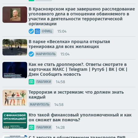
В Красноярском крае завершено расследование
уголовного дела в отношении обвиняемого в
участии в деятельности террористической
организации
15:04
ОФИЦ.
В парке «Веселка» прошла открытая
тренировка для всех желающих
15:04
МАРИУПОЛЬ
Как не стать дроппером?. Ответы смотрите в
карточках МАКС | Telegram | Рутуб | ВК | OK |
Дзен Сообщить новость
14:58
ПАБЛИКИ
Терроризм и экстремизм: что должен знать
каждый
14:58
МАРИУПОЛЬ
Кто такой финансовый уполномоченный и как
он сможет вам помочь?
14:28
ПАБЛИКИ
С 1 августа в общественном транспорте ДНР