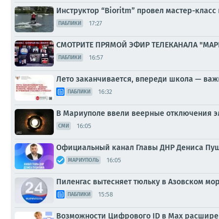
Инструктор “Bioritm” провел мастер-класс
17:27
ПАБЛИКИ
СМОТРИТЕ ПРЯМОЙ ЭФИР ТЕЛЕКАНАЛА "МАР
16:57
ПАБЛИКИ
Лето заканчивается, впереди школа — важн
16:32
ПАБЛИКИ
В Мариуполе ввели веерные отключения э
16:05
СМИ
Официальный канал Главы ДНР Дениса Пуш
16:05
МАРИУПОЛЬ
Пиленгас вытесняет тюльку в Азовском мо
15:58
ПАБЛИКИ
Возможности Цифрового ID в Мах расшир