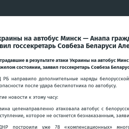
краины на автобус Минск — Анапа граж
явил госсекретарь Совбеза Беларуси А
традавшие в результате атаки Украины на автобус Мин
яжелом состоянии, заявил госсекретарь Совбеза Белар
 РБ направило дополнительные наряды белорусской
опасности после удара беспилотника по автобусу.
гие новости к этому часу:
аина целенаправленно атаковала автобус с белорусс
ступление, которое не останется безнаказанным, заяв
ДНР построили уже 78 «компенсационных» много