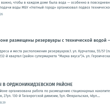
 важно, чтобы в каждом доме была вода — особенно в повседневны
подачи воды МБУ «Уютный город» организовал подвоз технической
26
оне размещены резервуары с технической водой —
реса и места расположения резервуаров.1. ул. Курчатова, 55/57 (п
32-й квартал (район супермаркета "Марка вкуса")4. ул. Героическая,
Ы В ОРДЖОНИКИДЗЕВСКОМ РАЙОНЕ
йоне организована работа по размещению стационарных накопите
, 27ул. 130-й Таганрогской дивизии, 5ул. Февральская, 46ул....
8:39