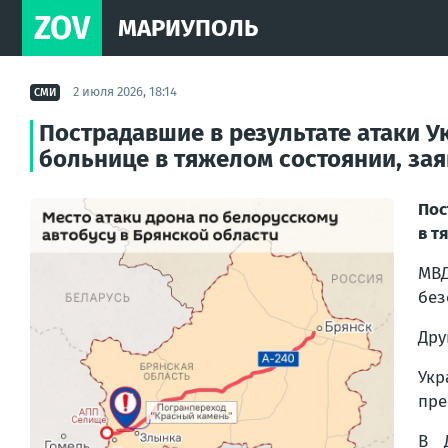
ZOV
МАРИУПОЛЬ
2 июля 2026, 18:14
СМИ
Пострадавшие в результате атаки У
больнице в тяжелом состоянии, за
Пос
в т
МВД
без
Дру
Укр
пре
В 