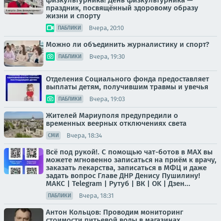
физкультурника! День физкультурника —
праздник, посвящённый здоровому образу
жизни и спорту
Вчера, 20:10
ПАБЛИКИ
Можно ли объединить журналистику и спорт?
Вчера, 19:30
ПАБЛИКИ
Отделения Социального фонда предоставляет
выплаты детям, получившим травмы и увечья
Вчера, 19:03
ПАБЛИКИ
Жителей Мариуполя предупредили о
временных веерных отключениях света
Вчера, 18:34
СМИ
Всё под рукой!. С помощью чат-ботов в МАХ вы
можете мгновенно записаться на приём к врачу,
заказать лекарства, записаться в МФЦ и даже
задать вопрос Главе ДНР Денису Пушилину!
МАКС | Telegram | Рутуб | ВК | OK | Дзен...
Вчера, 18:31
ПАБЛИКИ
Антон Кольцов: Проводим мониторинг
стоимости питьевой воды в магазинах