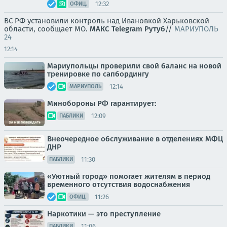
12:32
ОФИЦ.
ВС РФ установили контроль над Ивановкой Харьковской
области, сообщает МО.
МАКС
Telegram
Рутуб
//
МАРИУПОЛЬ
24
12:14
Мариупольцы проверили свой баланс на новой
тренировке по сапбордингу
12:14
МАРИУПОЛЬ
Минобороны РФ гарантирует:
12:09
ПАБЛИКИ
Внеочередное обслуживание в отделениях МФЦ
ДНР
11:30
ПАБЛИКИ
«Уютный город» помогает жителям в период
временного отсутствия водоснабжения
11:26
ОФИЦ.
Наркотики — это преступление
11:06
ПАБЛИКИ