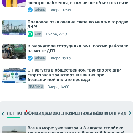
электроснабжения, в том числе объектов связи
Вчера, 17:08
ОФИЦ.
Плановое отключение света во многих городах
ДНР!
Вчера, 22:19
СМИ
В Мариуполе сотрудники МЧС России работали
на месте ДТП
Вчера, 19:09
ОФИЦ.
С 1 августа в общественном транспорте ДНР
стартовала транспортная акция при
безналичной оплате проезда
Вчера, 14:00
ПАБЛИКИ
ЛЕНТА
ТОП
ОФИЦ.
ВИДЕО
СМИ
ВОЕНКОРЫ
МНЕНИЯ
ПАБЛИКИ
ФОТО
ЛОНГРИДЫ
Все на море: уже завтра и 8 августа столбики
термометров местами по Донецкой Народной