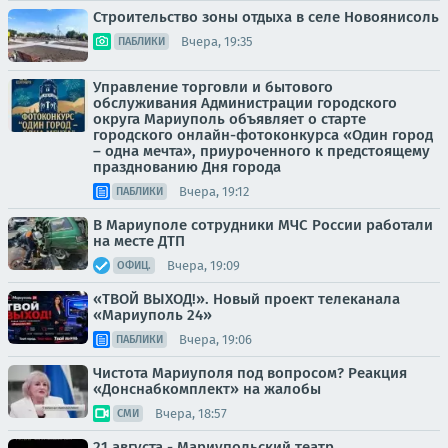
Строительство зоны отдыха в селе Новоянисоль
Вчера, 19:35
ПАБЛИКИ
Управление торговли и бытового
обслуживания Администрации городского
округа Мариуполь объявляет о старте
городского онлайн-фотоконкурса «Один город
– одна мечта», приуроченного к предстоящему
празднованию Дня города
Вчера, 19:12
ПАБЛИКИ
В Мариуполе сотрудники МЧС России работали
на месте ДТП
Вчера, 19:09
ОФИЦ.
«ТВОЙ ВЫХОД!». Новый проект телеканала
«Мариуполь 24»
Вчера, 19:06
ПАБЛИКИ
Чистота Мариуполя под вопросом? Реакция
«Донснабкомплект» на жалобы
Вчера, 18:57
СМИ
21 августа - Мариупольский театр