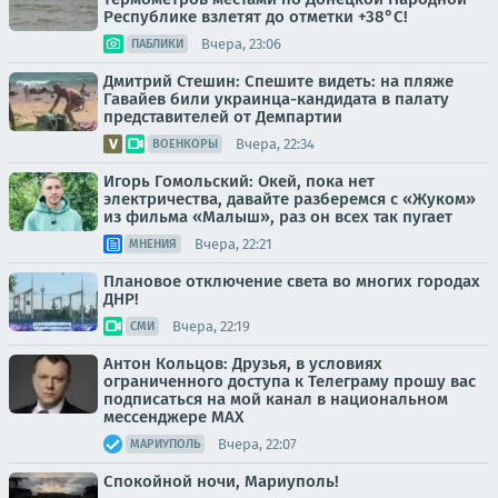
Республике взлетят до отметки +38°C!
Вчера, 23:06
ПАБЛИКИ
Дмитрий Стешин: Спешите видеть: на пляже
Гавайев били украинца-кандидата в палату
представителей от Демпартии
Вчера, 22:34
ВОЕНКОРЫ
Игорь Гомольский: Окей, пока нет
электричества, давайте разберемся с «Жуком»
из фильма «Малыш», раз он всех так пугает
Вчера, 22:21
МНЕНИЯ
Плановое отключение света во многих городах
ДНР!
Вчера, 22:19
СМИ
Антон Кольцов: Друзья, в условиях
ограниченного доступа к Телеграму прошу вас
подписаться на мой канал в национальном
мессенджере МАХ
Вчера, 22:07
МАРИУПОЛЬ
Спокойной ночи, Мариуполь!