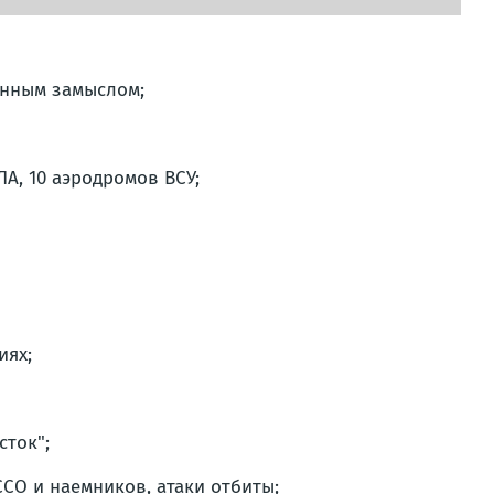
енным замыслом;
А, 10 аэродромов ВСУ;
иях;
сток";
СО и наемников, атаки отбиты;