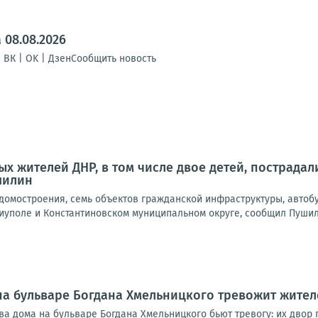
 08.08.2026
| ВК | OK | ДзенСообщить новость
х жителей ДНР, в том числе двое детей, пострадали
шилин
омостроения, семь объектов гражданской инфраструктуры, автобу
иуполе и Константиновском муниципальном округе, сообщил Пушили
на бульваре Богдана Хмельницкого тревожит жител
ва дома на бульваре Богдана Хмельницкого бьют тревогу: их двор 