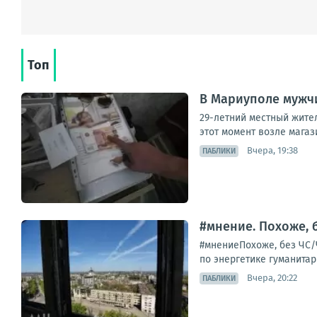
Топ
В Мариуполе мужчи
29-летний местный жител
этот момент возле магаз
Вчера, 19:38
ПАБЛИКИ
#мнение. Похоже, 
#мнениеПохоже, без ЧС/
по энергетике гуманитар
Вчера, 20:22
ПАБЛИКИ