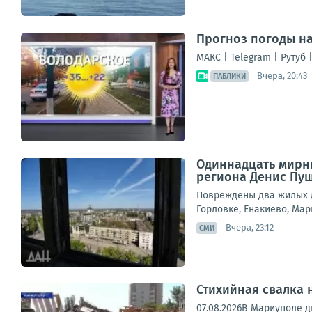
Прогноз погоды на
МАКС | Telegram | Рутуб 
Вчера, 20:43
ПАБЛИКИ
Одиннадцать мирны
региона Денис Пу
Повреждены два жилых д
Горловке, Енакиево, Мар
Вчера, 23:12
СМИ
Стихийная свалка 
07.08.2026В Мариуполе д