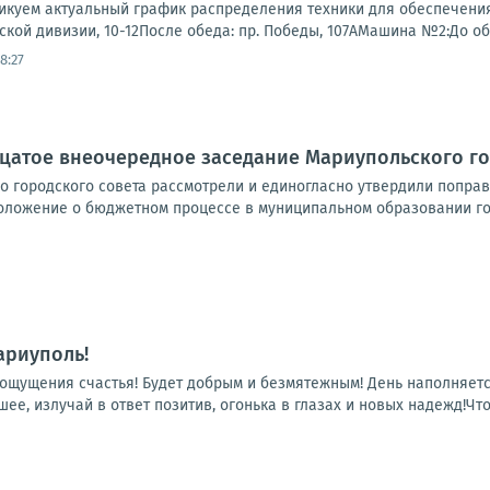
куем актуальный график распределения техники для обеспечени
гской дивизии, 10-12После обеда: пр. Победы, 107АМашина №2:До обеда
8:27
цатое внеочередное заседание Мариупольского го
о городского совета рассмотрели и единогласно утвердили попра
оложение о бюджетном процессе в муниципальном образовании гор
ариуполь!
с ощущения счастья! Будет добрым и безмятежным! День наполняет
ее, излучай в ответ позитив, огонька в глазах и новых надежд!Чтоб